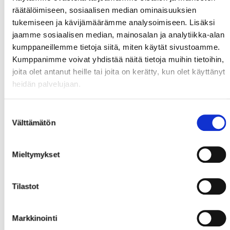
Sport-JYP lör 9.12. klo 18.30 - Livemusik i Olvi Pubben
räätälöimiseen, sosiaalisen median ominaisuuksien
efter matchen
tukemiseen ja kävijämäärämme analysoimiseen. Lisäksi
Sport-Kärpät tis 19.12 klo 18.30
jaamme sosiaalisen median, mainosalan ja analytiikka-alan
kumppaneillemme tietoja siitä, miten käytät sivustoamme.
Vi har märkt med
rött
de matcher som redan börjar
Kumppanimme voivat yhdistää näitä tietoja muihin tietoihin,
fyllas, ifall ni är intresserad av dessa rekommenderar vi
joita olet antanut heille tai joita on kerätty, kun olet käyttänyt
att ni bokar era platser så snart som möjligt.
heidän palvelujaan.
Suostumuksen
Välttämätön
valinta
Mieltymykset
Tilastot
Markkinointi