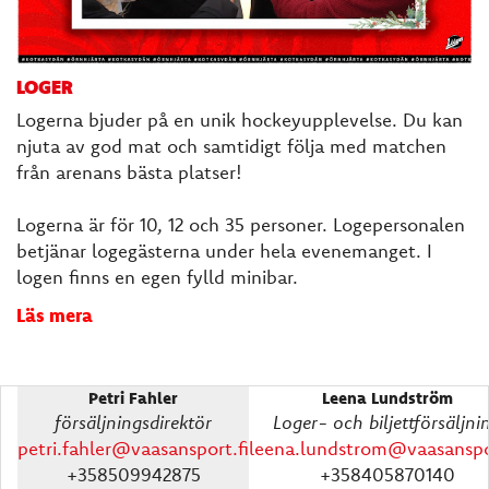
LOGER
Logerna bjuder på en unik hockeyupplevelse. Du kan
njuta av god mat och samtidigt följa med matchen
från arenans bästa platser!
Logerna är för 10, 12 och 35 personer. Logepersonalen
betjänar logegästerna under hela evenemanget. I
logen finns en egen fylld minibar.
Läs mera
Petri Fahler
Leena Lundström
försäljningsdirektör
Loger- och biljettförsäljni
petri.fahler@vaasansport.fi
leena.lundstrom@vaasanspor
+358509942875
+358405870140