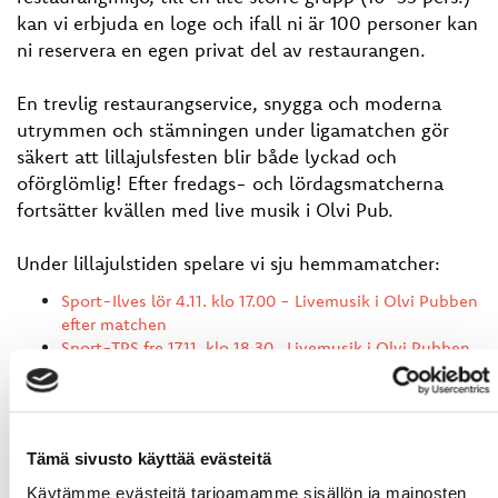
kan vi erbjuda en loge och ifall ni är 100 personer kan
ni reservera en egen privat del av restaurangen.
En trevlig restaurangservice, snygga och moderna
utrymmen och stämningen under ligamatchen gör
säkert att lillajulsfesten blir både lyckad och
oförglömlig! Efter fredags- och lördagsmatcherna
fortsätter kvällen med live musik i Olvi Pub.
Under lillajulstiden spelare vi sju hemmamatcher:
Sport-Ilves lör 4.11. klo 17.00 - Livemusik i Olvi Pubben
efter matchen
Sport-TPS fre 17.11. klo 18.30 . Livemusik i Olvi Pubben
efter matchen
Sport-KooKoo ons 22.11. klo 18.30
Sport-Tappara fre 24.11. klo 18.30 - Livemusik i Olvi
Pubben efter matchen
Tämä sivusto käyttää evästeitä
Sport-SaiPa fre 1.12. klo 18.30 -
Livemusik i Olvi
Pubben efter matchen
Käytämme evästeitä tarjoamamme sisällön ja mainosten