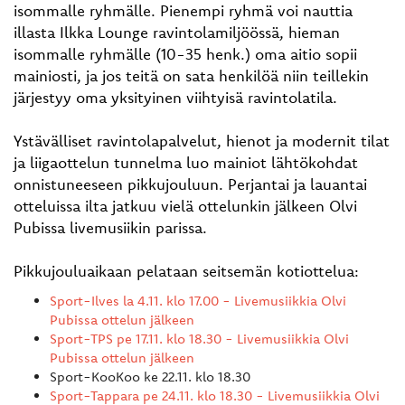
isommalle ryhmälle. Pienempi ryhmä voi nauttia
illasta Ilkka Lounge ravintolamiljöössä, hieman
isommalle ryhmälle (10-35 henk.) oma aitio sopii
mainiosti, ja jos teitä on sata henkilöä niin teillekin
järjestyy oma yksityinen viihtyisä ravintolatila.
Ystävälliset ravintolapalvelut, hienot ja modernit tilat
ja liigaottelun tunnelma luo mainiot lähtökohdat
onnistuneeseen pikkujouluun. Perjantai ja lauantai
otteluissa ilta jatkuu vielä ottelunkin jälkeen Olvi
Pubissa livemusiikin parissa.
Pikkujouluaikaan pelataan seitsemän kotiottelua:
Sport-Ilves la 4.11. klo 17.00 - Livemusiikkia Olvi
Pubissa ottelun jälkeen
Sport-TPS pe 17.11. klo 18.30 - Livemusiikkia Olvi
Pubissa ottelun jälkeen
Sport-KooKoo ke 22.11. klo 18.30
Sport-Tappara pe 24.11. klo 18.30 - Livemusiikkia Olvi