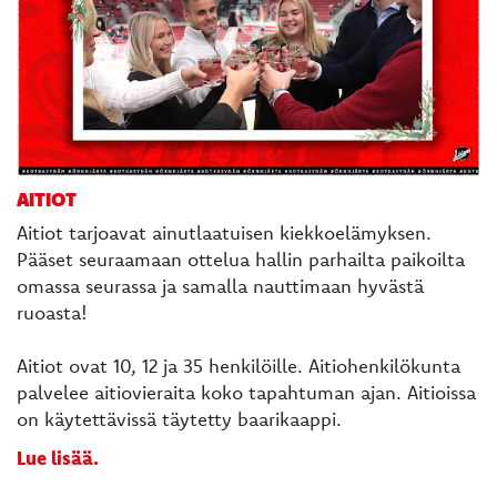
AITIOT
Aitiot tarjoavat ainutlaatuisen kiekkoelämyksen.
Pääset seuraamaan ottelua hallin parhailta paikoilta
omassa seurassa ja samalla nauttimaan hyvästä
ruoasta!
Aitiot ovat 10, 12 ja 35 henkilöille. Aitiohenkilökunta
palvelee aitiovieraita koko tapahtuman ajan. Aitioissa
on käytettävissä täytetty baarikaappi.
Lue lisää.