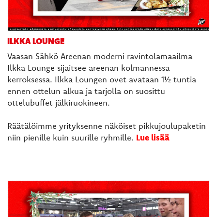
ILKKA LOUNGE
Vaasan Sähkö Areenan moderni ravintolamaailma
Ilkka Lounge sijaitsee areenan kolmannessa
kerroksessa. Ilkka Loungen ovet avataan 1½ tuntia
ennen ottelun alkua ja tarjolla on suosittu
ottelubuffet jälkiruokineen.
Räätälöimme yrityksenne näköiset pikkujoulupaketin
niin pienille kuin suurille ryhmille.
Lue lisää