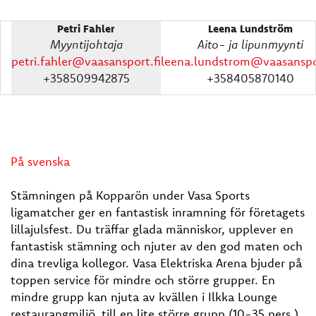
Petri Fahler
Leena Lundström
Myyntijohtaja
Aito- ja lipunmyynti
petri.fahler@vaasansport.fi
leena.lundstrom@vaasanspor
+358509942875
+358405870140
På svenska
Stämningen på Kopparön under Vasa Sports
ligamatcher ger en fantastisk inramning för företagets
lillajulsfest. Du träffar glada människor, upplever en
fantastisk stämning och njuter av den god maten och
dina trevliga kollegor. Vasa Elektriska Arena bjuder på
toppen service för mindre och större grupper. En
mindre grupp kan njuta av kvällen i Ilkka Lounge
restaurangmiljö, till en lite större grupp (10-35 pers.)