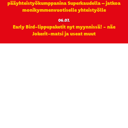
pääyhteistyökumppanina Superkaudella – jatkoa
monikymmenvuotiselle yhteistyölle
06.07.
Early Bird-lippupaketit nyt myynnissä! - näe
Jokerit-matsi ja useat muut