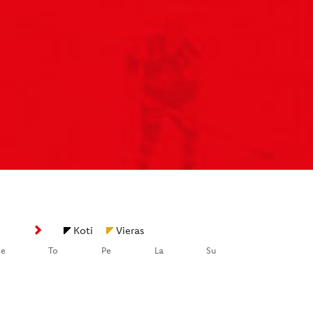
Koti
Vieras
Ke
To
Pe
La
Su