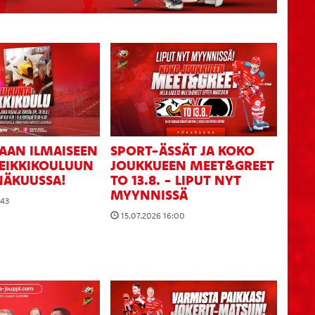
AAN ILMAISEEN
SPORT-ÄSSÄT JA KOKO
LEIKKIKOULUUN
JOUKKUEEN MEET&GREET
NÄKUUSSA!
TO 13.8. - LIPUT NYT
MYYNNISSÄ
:43
15.07.2026 16:00