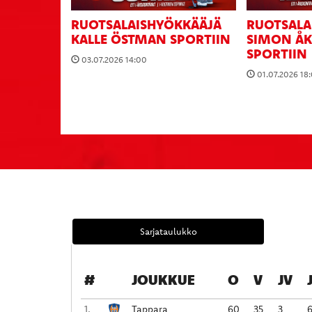
RUOTSALAISHYÖKKÄÄJÄ
RUOTSALA
KALLE ÖSTMAN SPORTIIN
SIMON Å
SPORTIIN
03.07.2026 14:00
01.07.2026 18
Sarjataulukko
#
JOUKKUE
O
V
JV
1.
Tappara
60
35
3