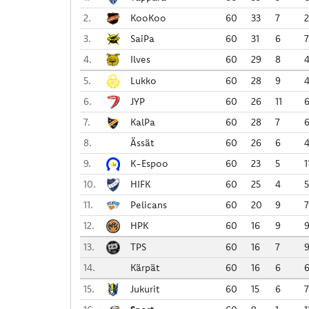
2.
KooKoo
60
33
7
2
3.
SaiPa
60
31
6
7
4.
Ilves
60
29
8
5.
Lukko
60
28
9
6.
JYP
60
26
11
7.
KalPa
60
28
7
8.
Ässät
60
26
6
9.
K-Espoo
60
23
5
1
10.
HIFK
60
25
4
5
11.
Pelicans
60
20
9
7
12.
HPK
60
16
9
13.
TPS
60
16
7
14.
Kärpät
60
16
6
15.
Jukurit
60
15
6
7