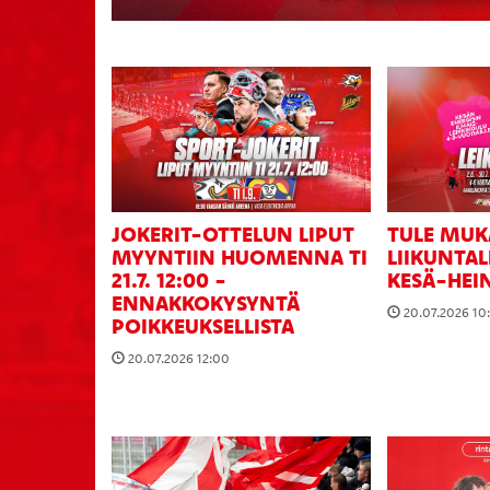
JOKERIT-OTTELUN LIPUT
TULE MUK
MYYNTIIN HUOMENNA TI
LIIKUNTA
21.7. 12:00 -
KESÄ-HEI
ENNAKKOKYSYNTÄ
20.07.2026 10
POIKKEUKSELLISTA
20.07.2026 12:00