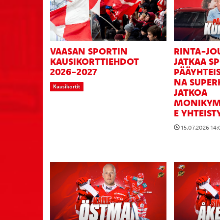
VAASAN SPORTIN
RINTA-JO
KAUSIKORTTIEHDOT
JATKAA S
2026-2027
PÄÄYHTEI
NA SUPER
Kausikortit
JATKOA
MONIKYM
E YHTEIST
15.07.2026 14: