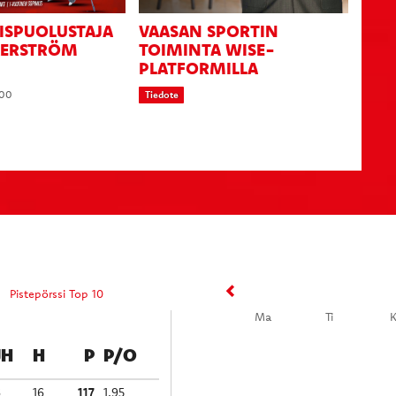
ISPUOLUSTAJA
VAASAN SPORTIN
KERSTRÖM
TOIMINTA WISE­
PLATFORMILLA
:00
Tiedote
Pistepörssi Top 10
Ma
Ti
JH
H
P
P/O
6
16
117
1,95