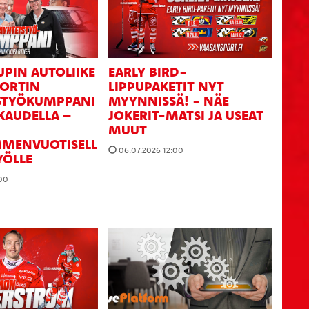
UPIN AUTOLIIKE
EARLY BIRD-
PORTIN
LIPPUPAKETIT NYT
STYÖKUMPPANI
MYYNNISSÄ! - NÄE
KAUDELLA –
JOKERIT-MATSI JA USEAT
MUUT
MENVUOTISELL
06.07.2026 12:00
YÖLLE
00