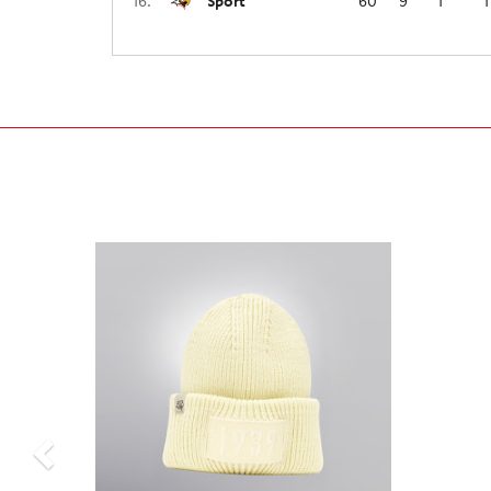
16.
Sport
60
9
1
1
Previous