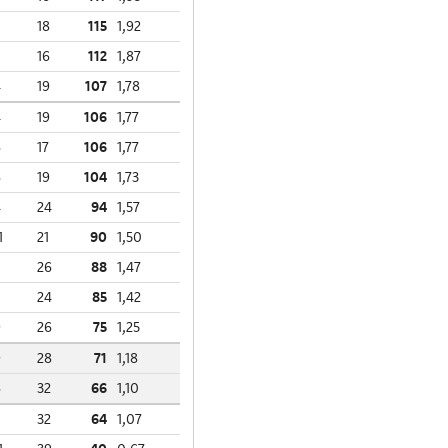
18
115
1,92
16
112
1,87
4
19
107
1,78
4
19
106
1,77
6
17
106
1,77
6
19
104
1,73
4
24
94
1,57
1
21
90
1,50
26
88
1,47
24
85
1,42
9
26
75
1,25
9
28
71
1,18
6
32
66
1,10
32
64
1,07