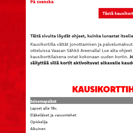
På svenska
Tästä kausikor
Tältä sivulta löydät ohjeet, kuinka lunastat itsell
Kausikortilla vältät jonottamisen ja palvelumaksu
otteluissa Vaasan Sähkö Areenalla! Lue alta ohjeet
J
kausikorttilaisena ostat kokonaan uuden kortin.
säilyttää sillä kortit aktivoituvat alkavalle kaud
KAUSIKORTTIH
Seisomapaikat
Lapset alle 18v.
Eläkeläiset ja varusmiehet
Opiskelija
Aikuinen