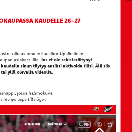
OKAUPASSA KAUDELLE 26-27
uosto-oikeus omalle kausikorttipaikalleen.
Jos et ole rekisteröitynyt
aupan asiakastilille.
kaudella sinun täytyy ensiksi aktivoida tilisi. Älä siis
 tai yllä olevalla videolla.
misnappi, jossa hahmokuva.
i menyn uppe till höger.