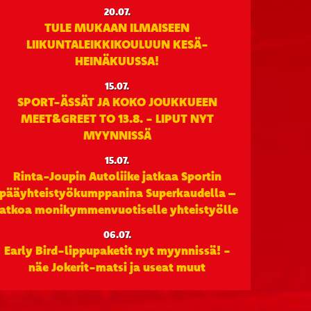
20.07.
TULE MUKAAN ILMAISEEN
LIIKUNTALEIKKIKOULUUN KESÄ-
HEINÄKUUSSA!
15.07.
SPORT-ÄSSÄT JA KOKO JOUKKUEEN
MEET&GREET TO 13.8. - LIPUT NYT
MYYNNISSÄ
15.07.
Rinta-Joupin Autoliike jatkaa Sportin
pääyhteistyökumppanina Superkaudella –
jatkoa monikymmenvuotiselle yhteistyölle
06.07.
Early Bird-lippupaketit nyt myynnissä! -
näe Jokerit-matsi ja useat muut