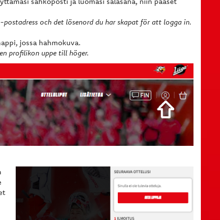
käyttämäsi sähköposti ja luomasi salasana, niin pääset
 e-postadress och det lösenord du har skapat för att logga in.
snappi, jossa hahmokuva.
n profilikon uppe till höger.
n
e
et