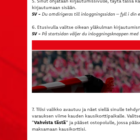
5. Sinut ohjataan kirjautumissivulle, täytä tässä 
kirjautumaan sisään.
SV -
Du omdirigeras till inloggningssidan – fyll i din
6. Etusivulla valitse oikean yläkulman kirjautumi
SV -
På startsidan väljer du inloggningsknappen med e
7. Tilisi valikko avautuu ja näet siellä sinulle tehdy
varauksen viime kauden kausikorttipaikalle. Valits
Vahvista tästä
"
" ja pääset ostopolulle, jossa pääs
maksamaan kausikorttisi.