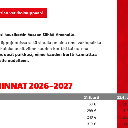
ttien verkkokauppaan!
esi kausikortin Vaasan Sähkö Areenalle.
t lippujonoissa sekä sinulla on aina oma vakiopaikka
 kuinka uusit viime kauden korttisi tai uutena
os uusit paikkasi, viime kauden kortti kannattaa
elle uudelleen.
INNAT 2026-2027
21.6. asti
22.6. 
169 €
21
299 €
31
249 €
26
319 €
35