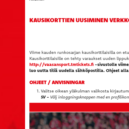
KAUSIKORTTIEN UUSIMINEN VERKK
Viime kauden runkosarjan kausikorttilaisilla on et
Kausikorttilaisille on tehty varaukset uuden lippuk
http://vaasansport.tmtickets.fi
-sivustolle viime 
luo uutta tiliä uudella sähköpostilla. Ohjeet alla
OHJEET / ANVISNINGAR
Valitse oikean yläkulman valikosta kirjautu
SV -
Välj inloggningsknappen med en profilikon 