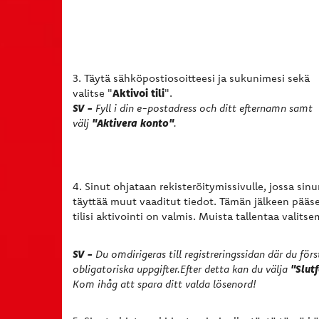
3. Täytä sähköpostiosoitteesi ja sukunimesi sekä
Aktivoi tili
valitse "
".
SV -
Fyll i din e-postadress och ditt efternamn samt
välj
"Aktivera konto"
.
4. Sinut ohjataan rekisteröitymissivulle, jossa sinun
täyttää muut vaaditut tiedot. Tämän jälkeen pääs
tilisi aktivointi on valmis. Muista tallentaa valitse
SV -
Du omdirigeras till registreringssidan där du först
obligatoriska uppgifter.Efter detta kan du välja
"Slutf
Kom ihåg att spara ditt valda lösenord!