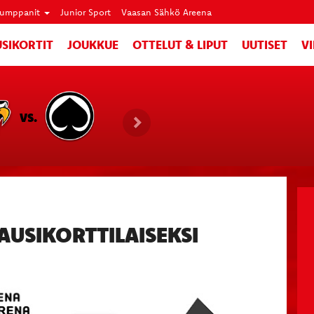
umppanit
Junior Sport
Vaasan Sähkö Areena
SIKORTIT
JOUKKUE
OTTELUT & LIPUT
UUTISET
V
VS.
AUSIKORTTILAISEKSI