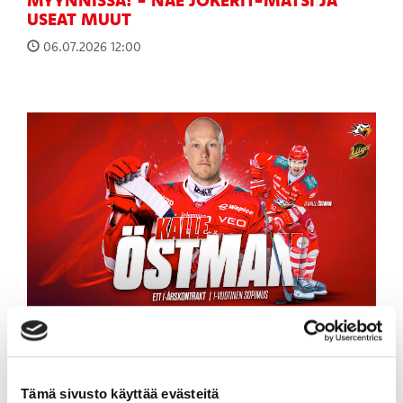
MYYNNISSÄ! - NÄE JOKERIT-MATSI JA
USEAT MUUT
06.07.2026 12:00
RUOTSALAISHYÖKKÄÄJÄ KALLE ÖSTMAN
SPORTIIN
03.07.2026 14:00
Tämä sivusto käyttää evästeitä