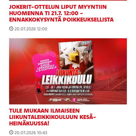
JOKERIT-OTTELUN LIPUT MYYNTIIN
HUOMENNA TI 21.7. 12:00 -
ENNAKKOKYSYNTÄ POIKKEUKSELLISTA
20.07.2026 12:00
TULE MUKAAN ILMAISEEN
LIIKUNTALEIKKIKOULUUN KESÄ-
HEINÄKUUSSA!
20.07.2026 10:43