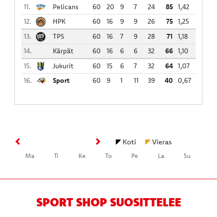
11.
Pelicans
60
20
9
7
24
85
1,42
12.
HPK
60
16
9
9
26
75
1,25
13.
TPS
60
16
7
9
28
71
1,18
14.
Kärpät
60
16
6
6
32
66
1,10
15.
Jukurit
60
15
6
7
32
64
1,07
16.
Sport
60
9
1
11
39
40
0,67
Koti
Vieras
Ma
Ti
Ke
To
Pe
La
Su
Previous
Ne