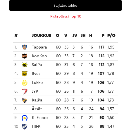
Sarjataulukko
Pistepörssi Top 10
#
JOUKKUE
O
V
JV
JH
H
P
P/O
1.
Tappara
60
35
3
6
16
117
1,95
2.
KooKoo
60
33
7
2
18
115
1,92
3.
SaiPa
60
31
6
7
16
112
1,87
4.
Ilves
60
29
8
4
19
107
1,78
5.
Lukko
60
28
9
4
19
106
1,77
6.
JYP
60
26
11
6
17
106
1,77
7.
KalPa
60
28
7
6
19
104
1,73
8.
Ässät
60
26
6
4
24
94
1,57
9.
K-Espoo
60
23
5
11
21
90
1,50
10.
HIFK
60
25
4
5
26
88
1,47