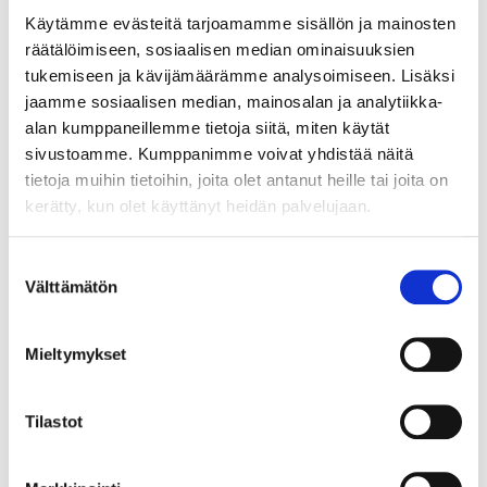
Käytämme evästeitä tarjoamamme sisällön ja mainosten
räätälöimiseen, sosiaalisen median ominaisuuksien
tukemiseen ja kävijämäärämme analysoimiseen. Lisäksi
jaamme sosiaalisen median, mainosalan ja analytiikka-
alan kumppaneillemme tietoja siitä, miten käytät
sivustoamme. Kumppanimme voivat yhdistää näitä
tietoja muihin tietoihin, joita olet antanut heille tai joita on
kerätty, kun olet käyttänyt heidän palvelujaan.
RUOTSALAISPUOLUSTAJA SIMON
Suostumuksen
ÅKERSTRÖM SPORTIIN
Välttämätön
valinta
01.07.2026 18:00
Mieltymykset
Tilastot