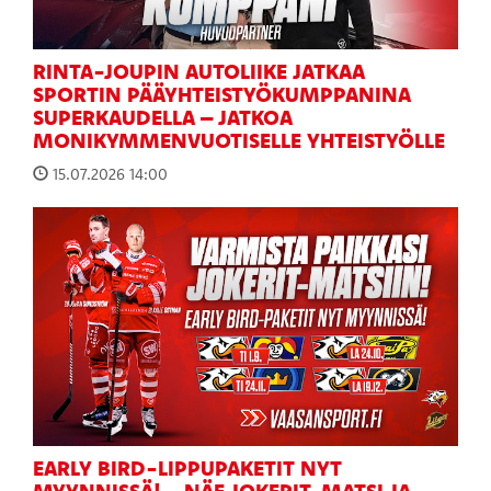
RINTA-JOUPIN AUTOLIIKE JATKAA
SPORTIN PÄÄYHTEISTYÖKUMPPANINA
SUPERKAUDELLA – JATKOA
MONIKYMMENVUOTISELLE YHTEISTYÖLLE
15.07.2026 14:00
EARLY BIRD-LIPPUPAKETIT NYT