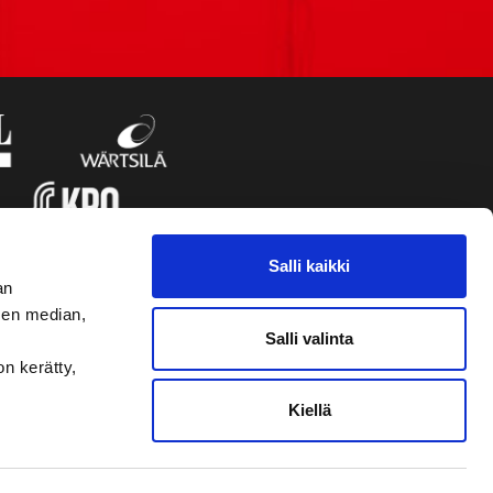
Salli kaikki
an
sen median,
Salli valinta
on kerätty,
Kiellä
VAASAN SPORT UUTISKIRJE