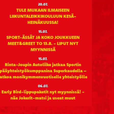
20.07.
TULE MUKAAN ILMAISEEN
LIIKUNTALEIKKIKOULUUN KESÄ-
HEINÄKUUSSA!
15.07.
SPORT-ÄSSÄT JA KOKO JOUKKUEEN
MEET&GREET TO 13.8. - LIPUT NYT
MYYNNISSÄ
15.07.
Rinta-Joupin Autoliike jatkaa Sportin
pääyhteistyökumppanina Superkaudella –
jatkoa monikymmenvuotiselle yhteistyölle
06.07.
Early Bird-lippupaketit nyt myynnissä! -
näe Jokerit-matsi ja useat muut