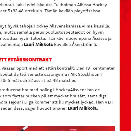
lannut kaksi edelliskautta Tukholman AIK:ssa Hockey
steet 5+32 48 otteluun. Tämän kevään playoffseissa
yt hyviä tehoja Hockey Allsvenskanissa viime kausilla.
in, mutta samalla perus puolustuspelitaidot on hyvin
an tuottaa hyvin tulosta. Hän kävi nuorempana Ässissä ja
Lauri Mikkola
äävalmentaja
kuvailee Åkerströmiä.
 ETT ETTÅRSKONTRAKT
ll Vaasan Sport med ett ettårskontrakt. Den 191 centimeter
r spelat de två senaste säsongerna i AIK Stockholm i
ör 5 mål och 32 assist på 48 matcher.
 producerat bra med poäng i HockeyAllsvenskan de
 som flyttar pucken på ett mycket bra sätt, samtidigt
ndra sejour i Liiga kommer att bli mycket lyckad. Han var i
Lauri Mikkola
t sedan dess, säger huvudtränaren
.