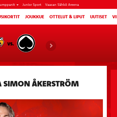
umppanit
Junior Sport
Vaasan Sähkö Areena
SIKORTIT
JOUKKUE
OTTELUT & LIPUT
UUTISET
V
VS.
A SIMON ÅKERSTRÖM