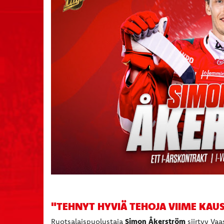
"TEHNYT HYVIÄ TEHOJA VIIME KAUS
Simon Åkerström
Ruotsalaispuolustaja
siirtyy Vaa