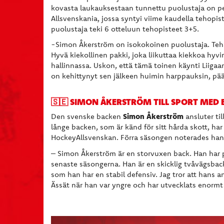
kovasta laukauksestaan tunnettu puolustaja on pe
Allsvenskania, jossa syntyi viime kaudella tehopi
puolustaja teki 6 otteluun tehopisteet 3+5.
-Simon Åkerström on isokokoinen puolustaja. Tehn
Hyvä kiekollinen pakki, joka liikuttaa kiekkoa hyv
hallinnassa. Uskon, että tämä toinen käynti Liiga
on kehittynyt sen jälkeen huimin harppauksin, p
🇸🇪 SIMON ÅKERSTRÖM TILL SPORT MED
Simon Åkerström
Den svenske backen
ansluter ti
långe backen, som är känd för sitt hårda skott, ha
HockeyAllsvenskan. Förra säsongen noterades han f
– Simon Åkerström är en storvuxen back. Han har
senaste säsongerna. Han är en skicklig tvåvägsback
som han har en stabil defensiv. Jag tror att hans a
Ässät när han var yngre och har utvecklats enorm