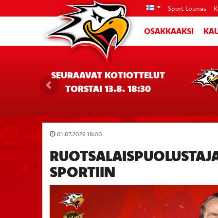
Sport Lounas
K
OSAKKAAKSI
KAU
SEURAAVAT KOTIOTTELUT
TORSTAI 13.8. 18:30
01.07.2026 18:00
RUOTSALAISPUOLUSTAJ
SPORTIIN