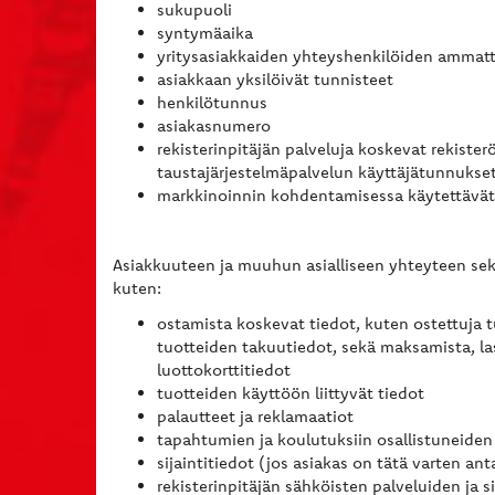
sukupuoli
syntymäaika
yritysasiakkaiden yhteyshenkilöiden ammatt
asiakkaan yksilöivät tunnisteet
henkilötunnus
asiakasnumero
rekisterinpitäjän palveluja koskevat rekiste
taustajärjestelmäpalvelun käyttäjätunnukset
markkinoinnin kohdentamisessa käytettävät
Asiakkuuteen ja muuhun asialliseen yhteyteen sekä 
kuten:
ostamista koskevat tiedot, kuten ostettuja t
tuotteiden takuutiedot, sekä maksamista, las
luottokorttitiedot
tuotteiden käyttöön liittyvät tiedot
palautteet ja reklamaatiot
tapahtumien ja koulutuksiin osallistuneiden
sijaintitiedot (jos asiakas on tätä varten 
rekisterinpitäjän sähköisten palveluiden ja s