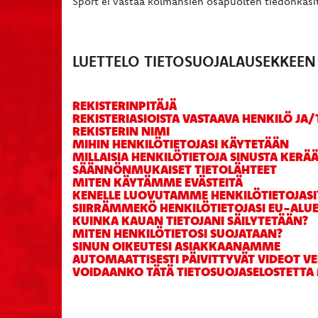
Sport ei vastaa kolmansien osapuolten tiedonkäsit
LUETTELO TIETOSUOJALAUSEKKEEN 
REKISTERINPITÄJÄ
REKISTERIASIOISTA VASTAAVA HENKILÖ JA
REKISTERIN NIMI
MIHIN HENKILÖTIETOJASI KÄYTETÄÄN
MILLAISIA HENKILÖTIETOJA SINUSTA KER
SÄÄNNÖNMUKAISET TIETOLÄHTEET
MITEN KÄYTÄMME EVÄSTEITÄ
KENELLE LUOVUTAMME HENKILÖTIETOJASI
SIIRRÄMMEKÖ HENKILÖTIETOJASI EU-ALU
KUINKA KAUAN TIETOJANI SÄILYTETÄÄN?
MITEN HENKILÖTIETOSI SUOJATAAN?
SINUN OIKEUTESI ASIAKKAANAMME
AUTOMAATTISESTI PÄIVITTYVÄT VIDEOT V
VOIDAANKO TÄTÄ TIETOSUOJASELOSTETT