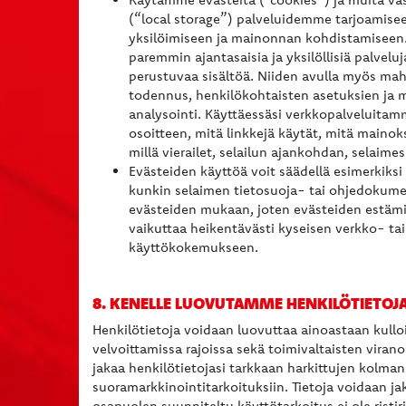
(“local storage”) palveluidemme tarjoamise
yksilöimiseen ja mainonnan kohdistamiseen
paremmin ajantasaisia ja yksilöllisiä palvelu
perustuvaa sisältöä. Niiden avulla myös mah
todennus, henkilökohtaisten asetuksien ja 
analysointi. Käyttäessäsi verkkopalveluitamm
osoitteen, mitä linkkejä käytät, mitä mainoksi
millä vierailet, selailun ajankohdan, selaimes
Evästeiden käyttöä voit säädellä esimerkiksi 
kunkin selaimen tietosuoja- tai ohjedokume
evästeiden mukaan, joten evästeiden estämin
vaikuttaa heikentävästi kyseisen verkko- tai
käyttökokemukseen.​​​​​​​
8. KENELLE LUOVUTAMME HENKILÖTIETOJA
Henkilötietoja voidaan luovuttaa ainoastaan kullo
velvoittamissa rajoissa sekä toimivaltaisten virano
jakaa henkilötietojasi tarkkaan harkittujen kolman
suoramarkkinointitarkoituksiin. Tietoja voidaan jak
osapuolen suunniteltu käyttötarkoitus ei ole ristir