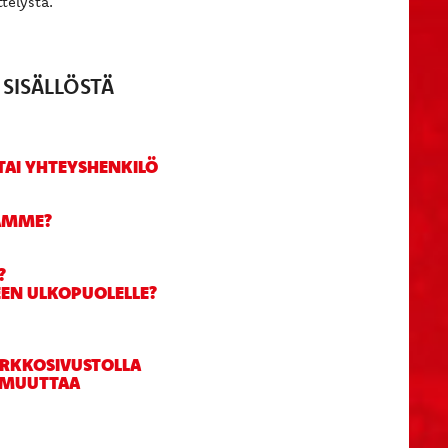
telystä.
SISÄLLÖSTÄ
/TAI YHTEYSHENKILÖ
ÄÄMME?
?
EEN ULKOPUOLELLE?
ERKKOSIVUSTOLLA
A MUUTTAA