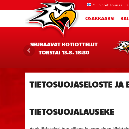
Sport Lounas
K
OSAKKAAKSI
KAU
SEURAAVAT KOTIOTTELUT
TORSTAI 13.8. 18:30
TIETOSUOJASELOSTE JA
TIETOSUOJALAUSEKE
Henkilötietojesi huolellinen ja varovainen käsitte