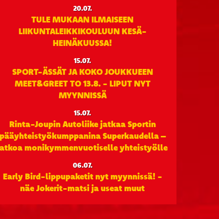
20.07.
TULE MUKAAN ILMAISEEN
LIIKUNTALEIKKIKOULUUN KESÄ-
HEINÄKUUSSA!
15.07.
SPORT-ÄSSÄT JA KOKO JOUKKUEEN
MEET&GREET TO 13.8. - LIPUT NYT
MYYNNISSÄ
15.07.
Rinta-Joupin Autoliike jatkaa Sportin
pääyhteistyökumppanina Superkaudella –
jatkoa monikymmenvuotiselle yhteistyölle
06.07.
Early Bird-lippupaketit nyt myynnissä! -
näe Jokerit-matsi ja useat muut