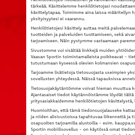
tärkeää. Käsittelemme henkilötietojasi noudattaen
käsittelytapaa. Toimimme aina laissa määritellyn 
yksityisyytesi ei vaarannu.
Henkilötietojesi käsittely auttaa meitä palvelem
tuotteiden ja palveluiden tuottamiseen, sekä aiva
tarjoamiseen. Näin pystymme vastaamaan paremmin
Sivustomme voi sisältää linkkejä muiden yhtiöiden s
Vaasan Sportin toimintamalleista poikkeavat - tie
tutustumaan kyseessä olevien kolmansien osapuol
Tarjoamme lisätietoja tietosuojasta useimpien yksi
sovellusten yhteydessä. Näissä tapauksissa annetut
Tietosuojakäytäntömme voivat hieman muuttua ke
Ajantasaiset tiedot käytännöistämme löydät tältä 
yritysasiakkaidemme henkilötietojen käsittelystä, l
Huomioithan, että tämä tiedonsuojalauseke kattaa 
ja niiden alisivustoissa tapahtuvaa liikennettä ja
osapuolten tarjoamilla alustoilla - esim. kauppa.
Sportin mobiilisovellus - on käytössä omat tiedon