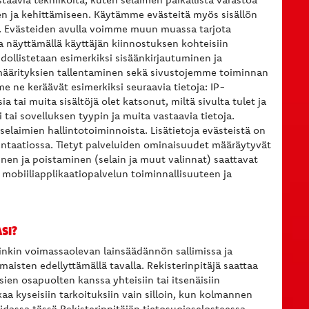
en ja kehittämiseen. Käytämme evästeitä myös sisällön
. Evästeiden avulla voimme muun muassa tarjota
ja näyttämällä käyttäjän kiinnostuksen kohteisiin
dollistetaan esimerkiksi sisäänkirjautuminen ja
määrityksien tallentaminen sekä sivustojemme toiminnan
e ne keräävät esimerkiksi seuraavia tietoja: IP-
a tai muita sisältöjä olet katsonut, miltä sivulta tulet ja
i tai sovelluksen tyypin ja muita vastaavia tietoja.
selaimien hallintotoiminnoista. Lisätietoja evästeistä on
ntaatiossa. Tietyt palveluiden ominaisuudet määräytyvät
en ja poistaminen (selain ja muut valinnat) saattavat
 mobiiliapplikaatiopalvelun toiminnallisuuteen ja
SI?
inkin voimassaolevan lainsäädännön sallimissa ja
maisten edellyttämällä tavalla. Rekisterinpitäjä saattaa
sien osapuolten kanssa yhteisiin tai itsenäisiin
aa kyseisiin tarkoituksiin vain silloin, kun kolmannen
iidassa tässä Rekisterinpitäjän tietosuojaselosteessa