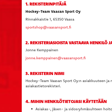
1.
REKISTERINPITÄJÄ
Hockey-Team Vaasan Sport Oy
Rinnakkaistie 1, 65350 Vaasa
sportshop@vaasansport.fi
2. REKISTERIASIOISTA VASTAAVA HENKILÖ 
Jonne Kemppainen
jonne.kemppainen@vaasansport.fi
3. REKISTERIN NIMI
Hockey-Team Vaasan Sport Oy:n asiakkuuteen ja 
asiakastietorekisteri.
4. MIHIN HENKILÖTIETOJASI KÄYTETÄÄN
Asiakas-, jäsen- ja sidosryhmäsuhteen hoito