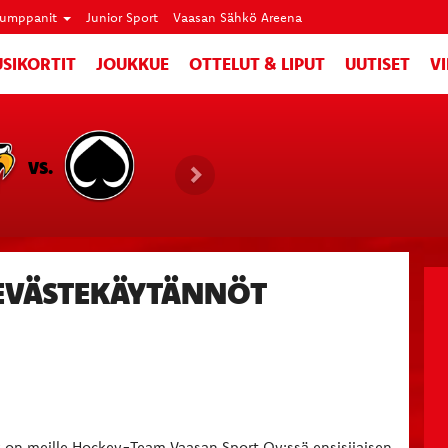
umppanit
Junior Sport
Vaasan Sähkö Areena
SIKORTIT
JOUKKUE
OTTELUT & LIPUT
UUTISET
V
VS.
 EVÄSTEKÄYTÄNNÖT
ly on meille Hockey-Team Vaasan Sport Oy:ssä ensisijaisen