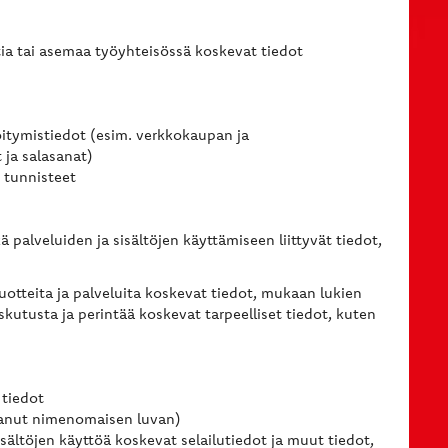
ia tai asemaa työyhteisössä koskevat tiedot
röitymistiedot (esim. verkkokaupan ja
 ja salasanat)
 tunnisteet
palveluiden ja sisältöjen käyttämiseen liittyvät tiedot,
uotteita ja palveluita koskevat tiedot, mukaan lukien
kutusta ja perintää koskevat tarpeelliset tiedot, kuten
 tiedot
antanut nimenomaisen luvan)
isältöjen käyttöä koskevat selailutiedot ja muut tiedot,