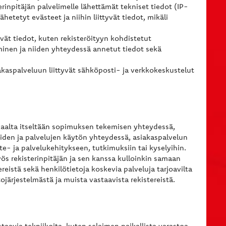
rinpitäjän palvelimelle lähettämät tekniset tiedot (IP-
ähetetyt evästeet ja niihin liittyvät tiedot, mikäli
vät tiedot, kuten rekisteröityyn kohdistetut
inen ja niiden yhteydessä annetut tiedot sekä
akaspalveluun liittyvät sähköposti- ja verkkokeskustelut
kkaalta itseltään sopimuksen tekemisen yhteydessä,
iden ja palvelujen käytön yhteydessä, asiakaspalvelun
e- ja palvelukehitykseen, tutkimuksiin tai kyselyihin.
yös rekisterinpitäjän ja sen kanssa kulloinkin samaan
reistä sekä henkilötietoja koskevia palveluja tarjoavilta
tojärjestelmästä ja muista vastaavista rekistereistä.
aavia tekniikoita, kuten selaimen paikallista varastoa