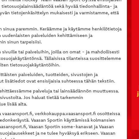
 tietosuojalainsäädäntöä sekä hyvää tiedonhallinta- ja
hyvän tietojenkäsittelyn mukaisesti ja varmistamme, että
aan sinua paremmin. Keräämme ja käytämme henkilötietoja
n uudenlaisten palveluiden kehittämiseen ja
 sinun tarpeisiisi.
ivuille tai palveluihin, joilla on omat - ja mahdollisesti
tosuojakäytäntönsä. Tällaisissa tilanteissa suosittelemme
ten tietosuojakäytäntöihin.
ttäisten palveluiden, tuotteiden, sivustojen ja
 lisätiedot ovat ensisijaisia suhteessa tähän tekstiin.
hittäessämme palveluja tai lainsäädännön muuttuessa.
sivustolta. Jos haluat tietää tarkemmin
ue lisää alta.
vaasansport.fi, verkkokauppa.vaasansport.fi osoitteissa
 tiedonkeräystä. Vaasan Sportin käyttämissä kolmansien
vaasansport.fi, Vaasan Sportin some-kanavat ja Vaasan
suojalausekkeet ja ne tulee hyväksyä erikseen. Vaasan