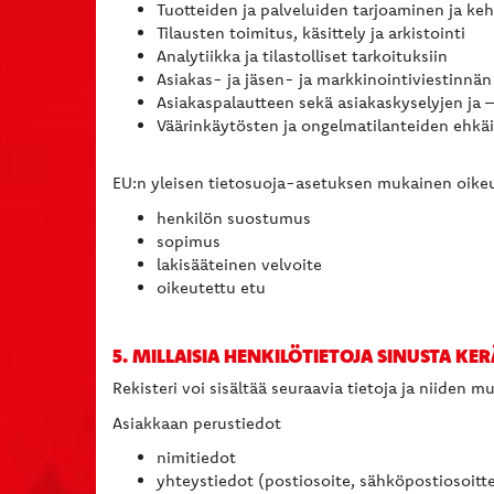
Tuotteiden ja palveluiden tarjoaminen ja ke
Tilausten toimitus, käsittely ja arkistointi
Analytiikka ja tilastolliset tarkoituksiin
Asiakas- ja jäsen- ja markkinointiviestinnän
Asiakaspalautteen sekä asiakaskyselyjen ja –t
Väärinkäytösten ja ongelmatilanteiden ehkäis
EU:n yleisen tietosuoja-asetuksen mukainen oikeus
henkilön suostumus
sopimus
lakisääteinen velvoite
oikeutettu etu
5. MILLAISIA HENKILÖTIETOJA SINUSTA K
Rekisteri voi sisältää seuraavia tietoja ja niiden m
Asiakkaan perustiedot
nimitiedot
yhteystiedot (postiosoite, sähköpostiosoitt