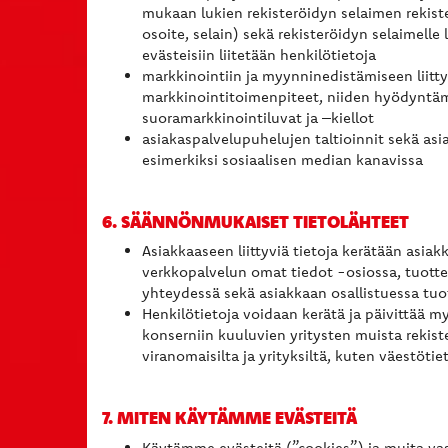
mukaan lukien rekisteröidyn selaimen rekiste
osoite, selain) sekä rekisteröidyn selaimelle l
evästeisiin liitetään henkilötietoja
markkinointiin ja myynninedistämiseen liitty
markkinointitoimenpiteet, niiden hyödyntäm
suoramarkkinointiluvat ja –kiellot
asiakaspalvelupuhelujen taltioinnit sekä asi
esimerkiksi sosiaalisen median kanavissa
6. SÄÄNNÖNMUKAISET TIETOLÄHTEET
Asiakkaaseen liittyviä tietoja kerätään asia
verkkopalvelun omat tiedot -osiossa, tuotte
yhteydessä sekä asiakkaan osallistuessa tuot
Henkilötietoja voidaan kerätä ja päivittää m
konserniin kuuluvien yritysten muista rekiste
viranomaisilta ja yrityksiltä, kuten väestötie
7. MITEN KÄYTÄMME EVÄSTEITÄ
Käytämme evästeitä (”cookies”) ja muita vast