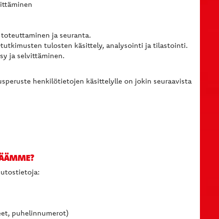
hittäminen
 toteuttaminen ja seuranta.
utkimusten tulosten käsittely, analysointi ja tilastointi.
y ja selvittäminen.
peruste henkilötietojen käsittelylle on jokin seuraavista
ERÄÄMME?
uutostietoja:
eet, puhelinnumerot)