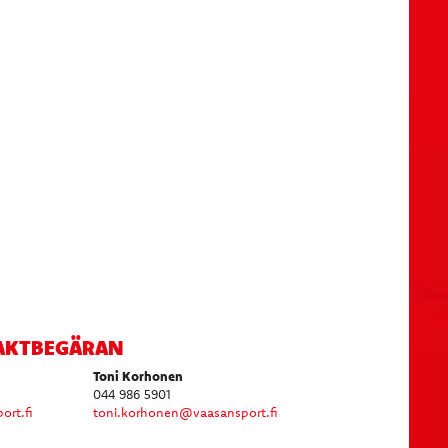
AKTBEGÄRAN
Toni Korhonen
044 986 5901
...............
rt.fi
toni.korhonen@vaasansport.f