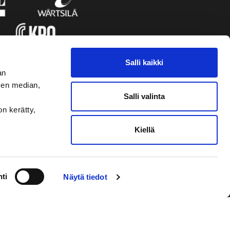
Salli kaikki
an
sen median,
Salli valinta
on kerätty,
Kiellä
VAASAN SPORT
NYHETSBREVET
ti
Näytä tiedot