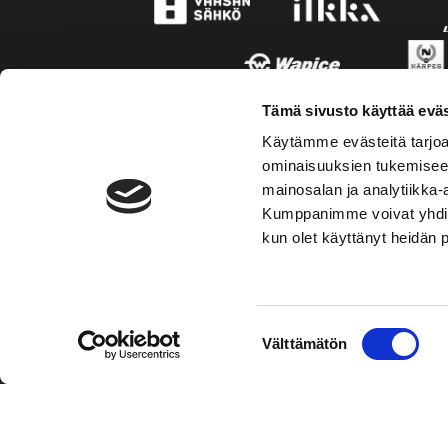
Tämä sivusto käyttää eväs
Käytämme evästeitä tarjoa
ominaisuuksien tukemisee
mainosalan ja analytiikka-
Kumppanimme voivat yhdistää 
kun olet käyttänyt heidän 
TOIMIPAIKKA
KONT
Suostumuksen
Välttämätön
Hockey-Team Vaasan Sport Oy
Puh: 02 
valinta
sportsho
Rinnakkaistie 1
65350 Vaasa
Mer kont
FINLAND
Personal