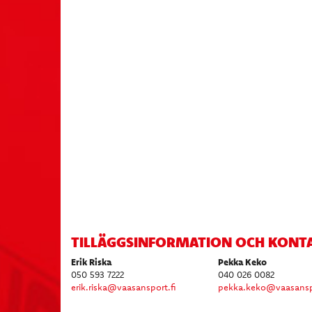
TILLÄGGSINFORMATION OCH KONT
Erik Riska
Pekka Keko
050 593 7222
040 026 0082
...............
erik.riska@vaasansport.fi
pekka.keko@vaasanspo