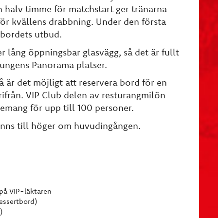
 halv timme för matchstart ger tränarna
ör kvällens drabbning. Under den första
tbordets utbud.
r lång öppningsbar glasvägg, så det är fullt
oungens Panorama platser.
är det möjligt att reservera bord för en
ifrån. VIP Club delen av resturangmilön
nemang för upp till 100 personer.
inns till höger om huvudingången.
 på VIP-läktaren
dessertbord)
)