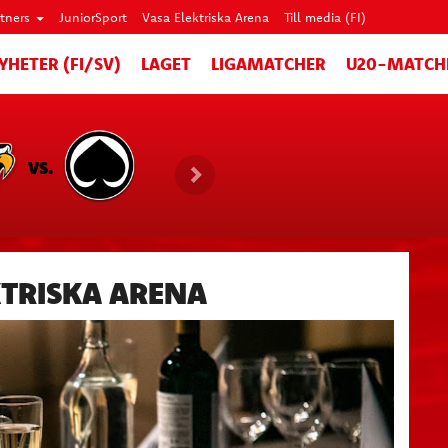
rtners
JuniorSport
Vasa Elektriska Arena
Till media (FI)
YHETER (FI/SV)
LAGET
LIGAMATCHER
U20-MATCH
VS.
KTRISKA ARENA