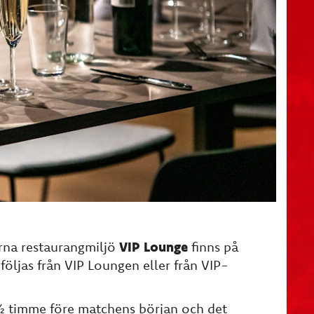
rna restaurangmiljö
VIP Lounge
finns på
följas från VIP Loungen eller från VIP-
1½ timme före matchens början och det