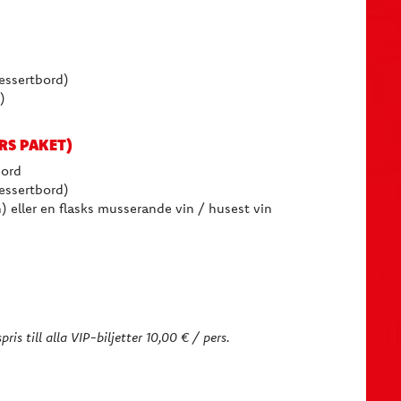
dessertbord)
)
RS PAKET)
bord
dessertbord)
in) eller en flasks musserande vin / husest vin
is till alla VIP-biljetter 10,00 € / pers.