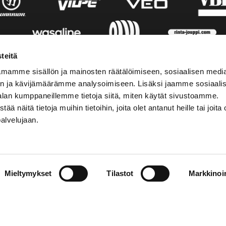
teitä
mamme sisällön ja mainosten räätälöimiseen, sosiaalisen medi
n ja kävijämäärämme analysoimiseen. Lisäksi jaamme sosiaali
alan kumppaneillemme tietoja siitä, miten käytät sivustoamme.
näitä tietoja muihin tietoihin, joita olet antanut heille tai joita 
palvelujaan.
AKTINFORMATION
SOCIALA MEDIER
Mieltymykset
Tilastot
Markkinoin
01 555 600
facebook
p@vaasansport.fi
twitter
instagram
aktinformation
youtube
ens kontaktuppgifter