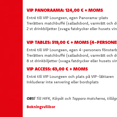
VIP PANORAAMA: 124,00 € + MOMS
Entré till VIP Loungeen, egen Panorama-plats
Trerätters matchbuffé (salladsbord, varmrätt och 
2 st drinkbiljetter (svaga fatdrycker eller husets vin
VIP TABLES: 519,00 € + MOMS (4-PERSONE
Entré till VIP Loungeen, egen 4-personers fönster
Trerätters matchbuffé (salladsbord, varmrätt och 
8 st drinkbiljetter (svaga fatdrycker eller husets v
VIP ACCESS: 63,00 € + MOMS
Entré till VIP Loungeen och plats på VIP-läktaren
Inkluderar inte servering eller bordsplats
OBS!
Till HIFK, Kärpät och Tappara matcherna, tillägspr
Bokningsvillkor