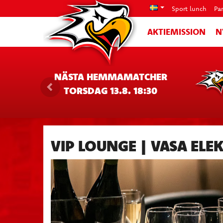
Sport lunch
Pa
AKTIEMISSION
N
NÄSTA HEMMAMATCHER
TORSDAG 13.8. 18:30
VIP LOUNGE | VASA ELE