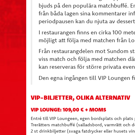
bjuds på den populära matchbuffé. En
från båda lagen sina kommentarer inf
periodpausen kan du njuta av desser
I restaurangen finns en cirka 100 mete
möjligt att följa med matchen från L
Från restaurangdelen mot Sundom stå 
viss match och följa med matchen där
kan reserveras för större privata eve
Den egna ingången till VIP Loungen f
VIP-BILJETTER, OLIKA ALTERNATIV
VIP LOUNGE: 109,00 € + MOMS
Entré till VIP Loungeen, egen bordsplats och plats
Trerätters matchbuffé (salladsbord, varmrätt och 
2 st drinkbiljetter (svaga fatdrycker eller husets vin