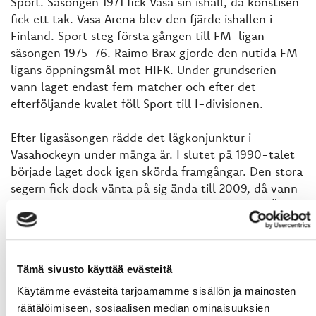
Sport. Säsongen 1971 fick Vasa sin ishall, då konstisen
fick ett tak. Vasa Arena blev den fjärde ishallen i
Finland. Sport steg första gången till FM-ligan
säsongen 1975–76. Raimo Brax gjorde den nutida FM-
ligans öppningsmål mot HIFK. Under grundserien
vann laget endast fem matcher och efter det
efterföljande kvalet föll Sport till I-divisionen.
Efter ligasäsongen rådde det lågkonjunktur i
Vasahockeyn under många år. I slutet på 1990-talet
började laget dock igen skörda framgångar. Den stora
segern fick dock vänta på sig ända till 2009, då vann
Sport Mestis. I det efterföljande ligakvalet mot Ässät
var Sport ett stolpskott från att stiga till Ligan. Ässät
vann ligakvalet i den sjunde och avgörande matchen
och behöll sin plats i Ligan. Våren 2011 och 2012 vann
Tämä sivusto käyttää evästeitä
Sport sitt andra och tredje Mestis mästerskap. I de
efterföljande ligakvalen föll sport mot Pelicans 2011
Käytämme evästeitä tarjoamamme sisällön ja mainosten
(0–4 i matchvinster) och mot Ilves 2012 (1-4 i
räätälöimiseen, sosiaalisen median ominaisuuksien