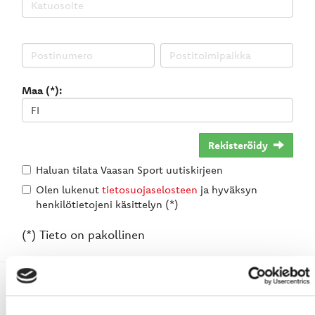
Maa (*):
Rekisteröidy
Haluan tilata Vaasan Sport uutiskirjeen
Olen lukenut
tietosuojaselosteen
ja hyväksyn
henkilötietojeni käsittelyn (*)
(*) Tieto on pakollinen