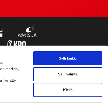
Salli kaikki
an
sen median,
Salli valinta
on kerätty,
Kiellä
VAASAN SPORT UUTISKIRJE