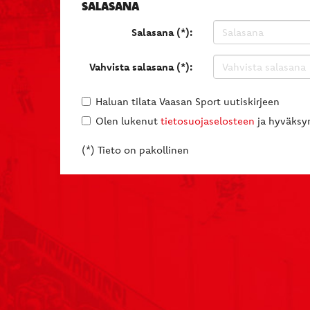
SALASANA
Salasana (*):
Vahvista salasana (*):
Haluan tilata Vaasan Sport uutiskirjeen
Olen lukenut
tietosuojaselosteen
ja hyväksyn
(*) Tieto on pakollinen