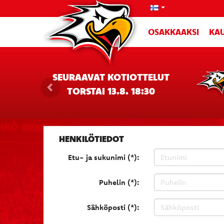
OSAKKAAKSI
KAU
SEURAAVAT KOTIOTTELUT
TORSTAI 13.8. 18:30
HENKILÖTIEDOT
Etu- ja sukunimi (*):
Puhelin (*):
Sähköposti (*):