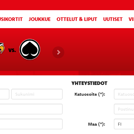
SIKORTIT
JOUKKUE
OTTELUT & LIPUT
UUTISET
V
VS.
YHTEYSTIEDOT
Katuosoite (*):
Maa (*):