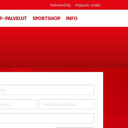
Rekisteröidy
Kirjaudu sisään
IP-PALVELUT
SPORTSHOP
INFO