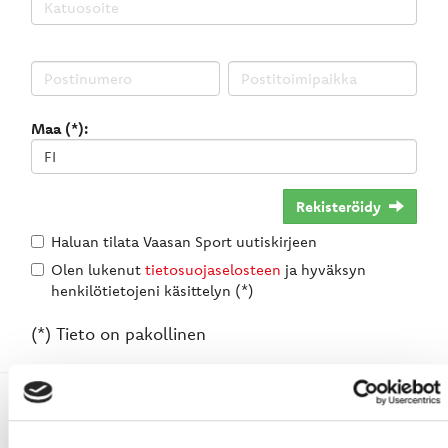
Maa (*):
Rekisteröidy
Haluan tilata Vaasan Sport uutiskirjeen
Olen lukenut
tietosuojaselosteen
ja hyväksyn
henkilötietojeni käsittelyn (*)
(*) Tieto on pakollinen