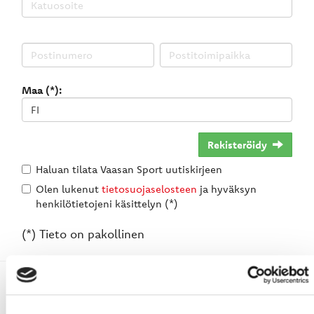
Maa (*):
Rekisteröidy
Haluan tilata Vaasan Sport uutiskirjeen
Olen lukenut
tietosuojaselosteen
ja hyväksyn
henkilötietojeni käsittelyn (*)
(*) Tieto on pakollinen