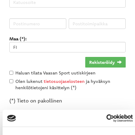
Maa (*):
Rekisteröidy
Haluan tilata Vaasan Sport uutiskirjeen
Olen lukenut
tietosuojaselosteen
ja hyväksyn
henkilötietojeni käsittelyn (*)
(*) Tieto on pakollinen