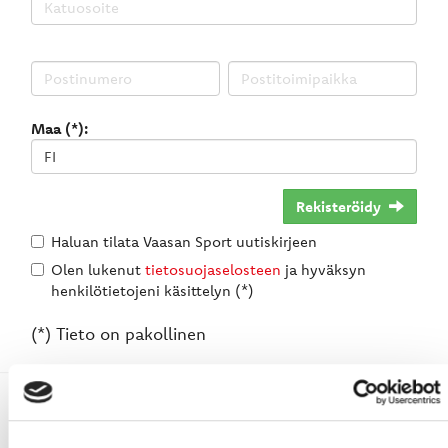
Maa (*):
Rekisteröidy
Haluan tilata Vaasan Sport uutiskirjeen
Olen lukenut
tietosuojaselosteen
ja hyväksyn
henkilötietojeni käsittelyn (*)
(*) Tieto on pakollinen