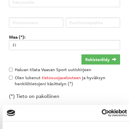
Maa (*):
Rekisteröidy
Haluan tilata Vaasan Sport uutiskirjeen
Olen lukenut
tietosuojaselosteen
ja hyväksyn
henkilötietojeni käsittelyn (*)
(*) Tieto on pakollinen