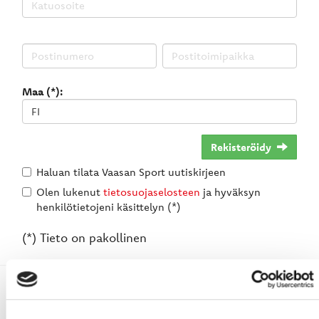
Maa (*):
Rekisteröidy
Haluan tilata Vaasan Sport uutiskirjeen
Olen lukenut
tietosuojaselosteen
ja hyväksyn
henkilötietojeni käsittelyn (*)
(*) Tieto on pakollinen