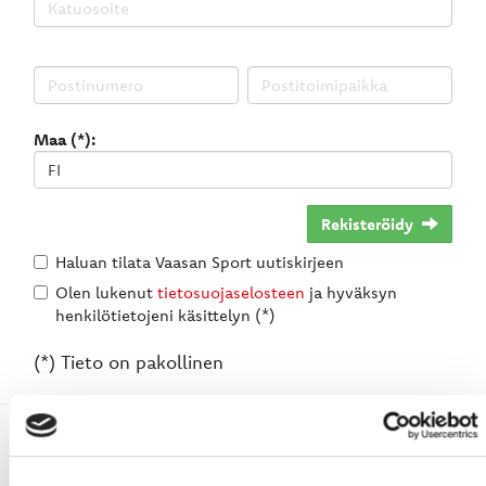
Maa (*):
Rekisteröidy
Haluan tilata Vaasan Sport uutiskirjeen
Olen lukenut
tietosuojaselosteen
ja hyväksyn
henkilötietojeni käsittelyn (*)
(*) Tieto on pakollinen