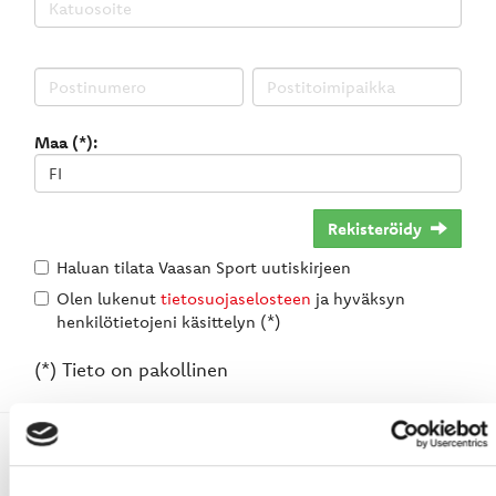
Maa (*):
Rekisteröidy
Haluan tilata Vaasan Sport uutiskirjeen
Olen lukenut
tietosuojaselosteen
ja hyväksyn
henkilötietojeni käsittelyn (*)
(*) Tieto on pakollinen