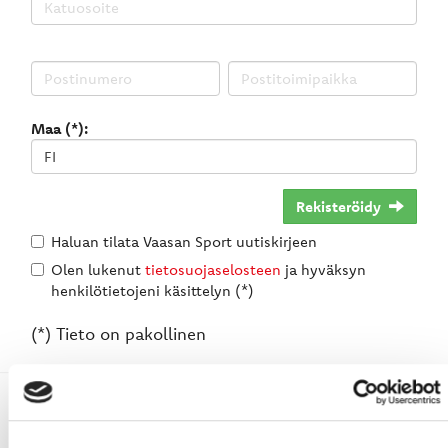
Maa (*):
Rekisteröidy
Haluan tilata Vaasan Sport uutiskirjeen
Olen lukenut
tietosuojaselosteen
ja hyväksyn
henkilötietojeni käsittelyn (*)
(*) Tieto on pakollinen