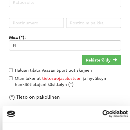
Maa (*):
Rekisteröidy
Haluan tilata Vaasan Sport uutiskirjeen
Olen lukenut
tietosuojaselosteen
ja hyväksyn
henkilötietojeni käsittelyn (*)
(*) Tieto on pakollinen