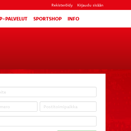
Rekisteröidy
Kirjaudu sisään
IP-PALVELUT
SPORTSHOP
INFO