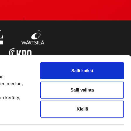
Salli kaikki
an
sen median,
Salli valinta
on kerätty,
Kiellä
VAASAN SPORT UUTISKIRJE