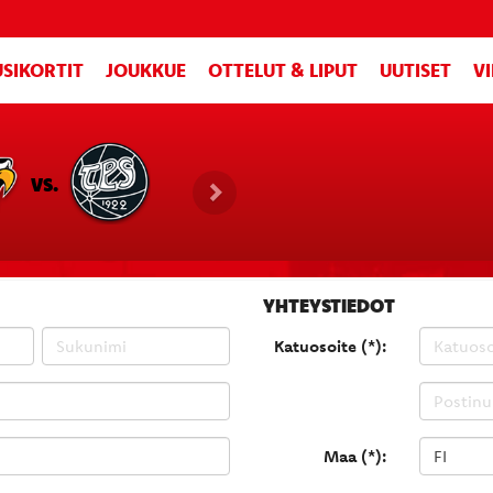
SIKORTIT
JOUKKUE
OTTELUT & LIPUT
UUTISET
V
VS.
YHTEYSTIEDOT
Katuosoite (*):
Maa (*):