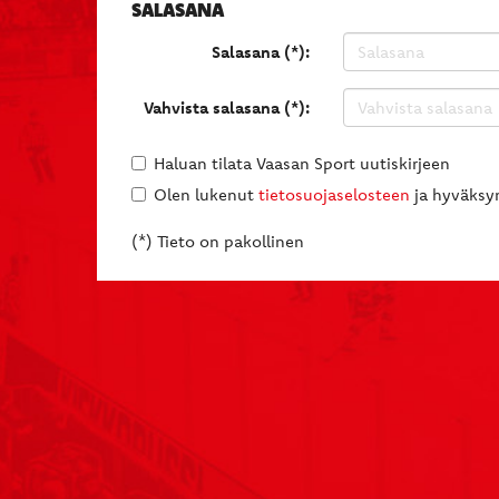
SALASANA
Salasana (*):
Vahvista salasana (*):
Haluan tilata Vaasan Sport uutiskirjeen
Olen lukenut
tietosuojaselosteen
ja hyväksyn
(*) Tieto on pakollinen