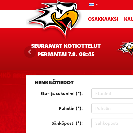
OSAKKAAKSI
KAU
SEURAAVAT KOTIOTTELUT
PERJANTAI 7.8. 08:45
HENKILÖTIEDOT
Etu- ja sukunimi (*):
Puhelin (*):
Sähköposti (*):