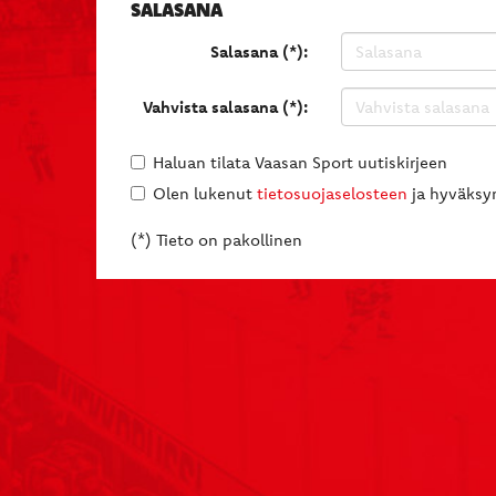
SALASANA
Salasana (*):
Vahvista salasana (*):
Haluan tilata Vaasan Sport uutiskirjeen
Olen lukenut
tietosuojaselosteen
ja hyväksyn
(*) Tieto on pakollinen