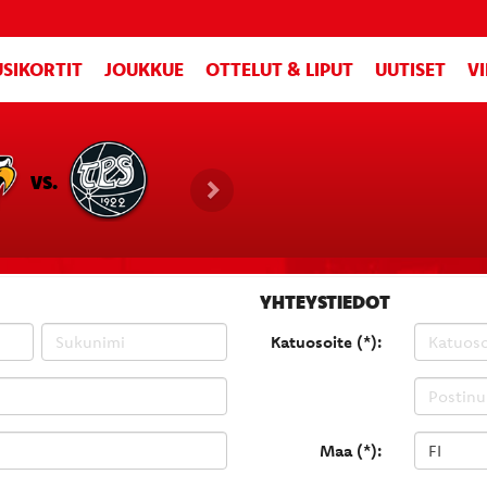
SIKORTIT
JOUKKUE
OTTELUT & LIPUT
UUTISET
V
VS.
YHTEYSTIEDOT
Katuosoite (*):
Maa (*):