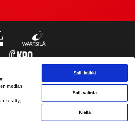
Salli kaikki
an
sen median,
Salli valinta
on kerätty,
Kiellä
VAASAN SPORT UUTISKIRJE