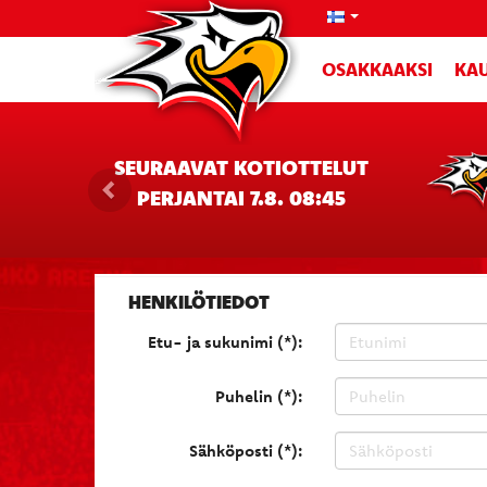
OSAKKAAKSI
KAU
SEURAAVAT KOTIOTTELUT
PERJANTAI 7.8. 08:45
HENKILÖTIEDOT
Etu- ja sukunimi (*):
Puhelin (*):
Sähköposti (*):