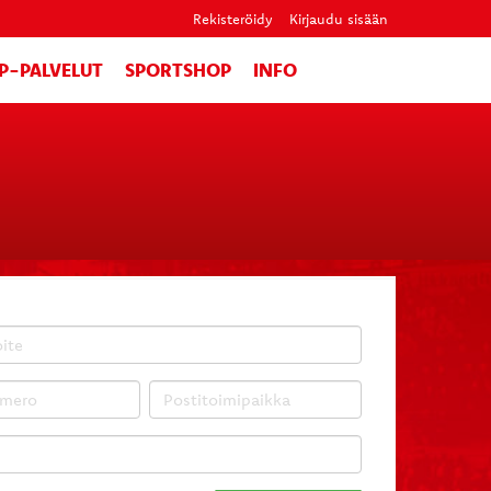
Rekisteröidy
Kirjaudu sisään
IP-PALVELUT
SPORTSHOP
INFO