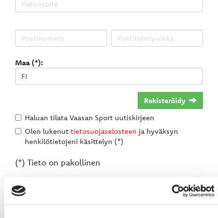
Maa (*):
Rekisteröidy
Haluan tilata Vaasan Sport uutiskirjeen
Olen lukenut
tietosuojaselosteen
ja hyväksyn
henkilötietojeni käsittelyn (*)
(*) Tieto on pakollinen