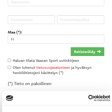
Maa (*):
Rekisteröidy
Haluan tilata Vaasan Sport uutiskirjeen
Olen lukenut
tietosuojaselosteen
ja hyväksyn
henkilötietojeni käsittelyn (*)
(*) Tieto on pakollinen