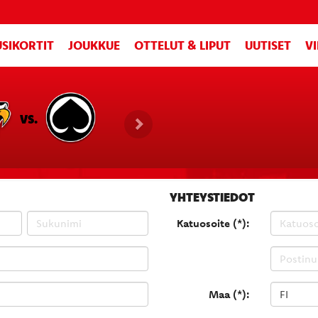
SIKORTIT
JOUKKUE
OTTELUT & LIPUT
UUTISET
V
VS.
YHTEYSTIEDOT
Katuosoite (*):
Maa (*):