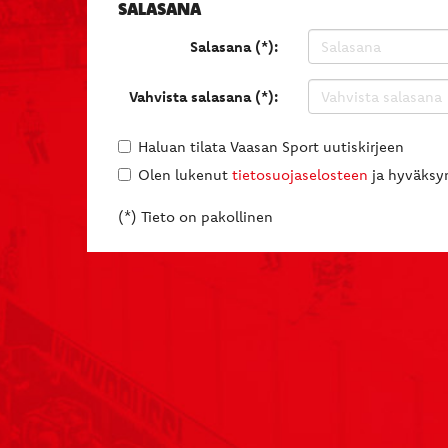
SALASANA
Salasana (*):
Vahvista salasana (*):
Haluan tilata Vaasan Sport uutiskirjeen
Olen lukenut
tietosuojaselosteen
ja hyväksyn
(*) Tieto on pakollinen