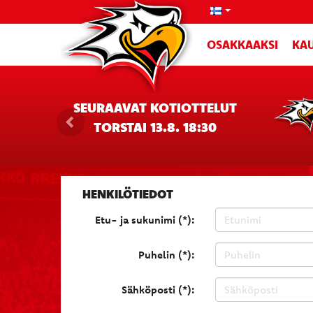
OSAKKAAKSI
KAU
SEURAAVAT KOTIOTTELUT
TORSTAI 13.8. 18:30
HENKILÖTIEDOT
Etu- ja sukunimi (*):
Puhelin (*):
Sähköposti (*):