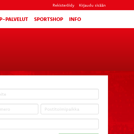
Rekisteröidy
Kirjaudu sisään
IP-PALVELUT
SPORTSHOP
INFO