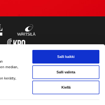
Salli kaikki
an
sen median,
Salli valinta
on kerätty,
Kiellä
VAASAN SPORT UUTISKIRJE