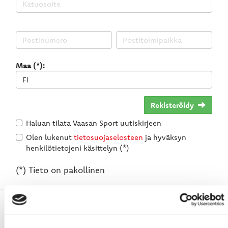
Maa (*):
Rekisteröidy
Haluan tilata Vaasan Sport uutiskirjeen
Olen lukenut
tietosuojaselosteen
ja hyväksyn
henkilötietojeni käsittelyn (*)
(*) Tieto on pakollinen