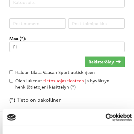
Maa (*):
Rekisteröidy
Haluan tilata Vaasan Sport uutiskirjeen
Olen lukenut
tietosuojaselosteen
ja hyväksyn
henkilötietojeni käsittelyn (*)
(*) Tieto on pakollinen