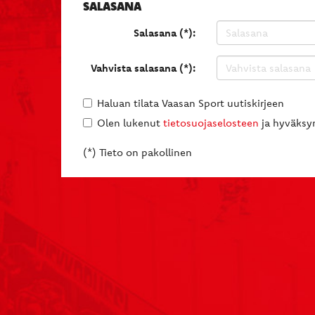
SALASANA
Salasana (*):
Vahvista salasana (*):
Haluan tilata Vaasan Sport uutiskirjeen
Olen lukenut
tietosuojaselosteen
ja hyväksyn
(*) Tieto on pakollinen