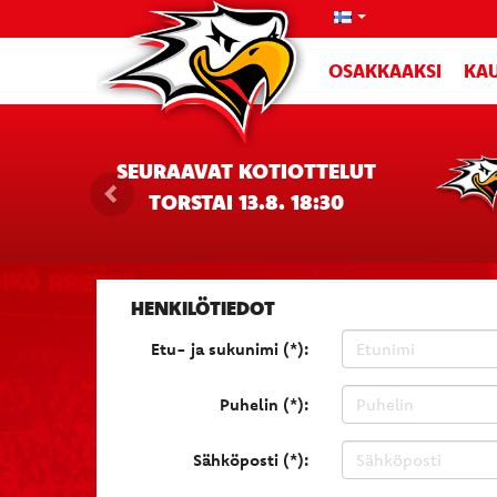
OSAKKAAKSI
KAU
SEURAAVAT KOTIOTTELUT
TORSTAI 13.8. 18:30
HENKILÖTIEDOT
Etu- ja sukunimi (*):
Puhelin (*):
Sähköposti (*):