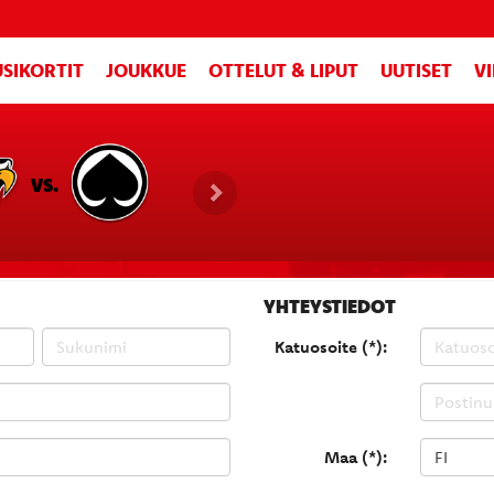
SIKORTIT
JOUKKUE
OTTELUT & LIPUT
UUTISET
V
VS.
YHTEYSTIEDOT
Katuosoite (*):
Maa (*):