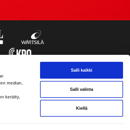
Salli kaikki
an
sen median,
Salli valinta
on kerätty,
Kiellä
VAASAN SPORT UUTISKIRJE