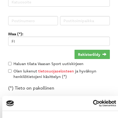
Maa (*):
Rekisteröidy
Haluan tilata Vaasan Sport uutiskirjeen
Olen lukenut
tietosuojaselosteen
ja hyväksyn
henkilötietojeni käsittelyn (*)
(*) Tieto on pakollinen