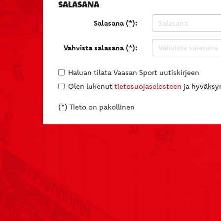
SALASANA
Salasana (*):
Vahvista salasana (*):
Haluan tilata Vaasan Sport uutiskirjeen
Olen lukenut
tietosuojaselosteen
ja hyväksyn
(*) Tieto on pakollinen