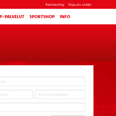
Rekisteröidy
Kirjaudu sisään
IP-PALVELUT
SPORTSHOP
INFO