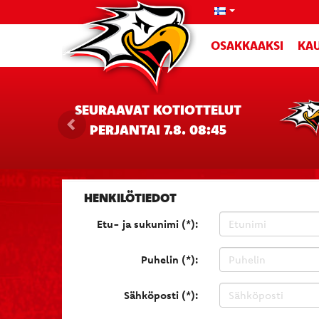
OSAKKAAKSI
KAU
SEURAAVAT KOTIOTTELUT
PERJANTAI 7.8. 08:45
HENKILÖTIEDOT
Etu- ja sukunimi (*):
Puhelin (*):
Sähköposti (*):