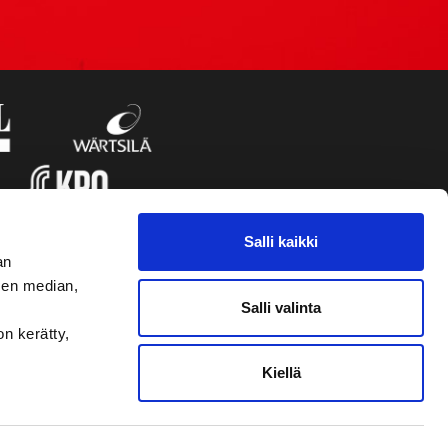
Salli kaikki
an
sen median,
Salli valinta
on kerätty,
Kiellä
VAASAN SPORT UUTISKIRJE