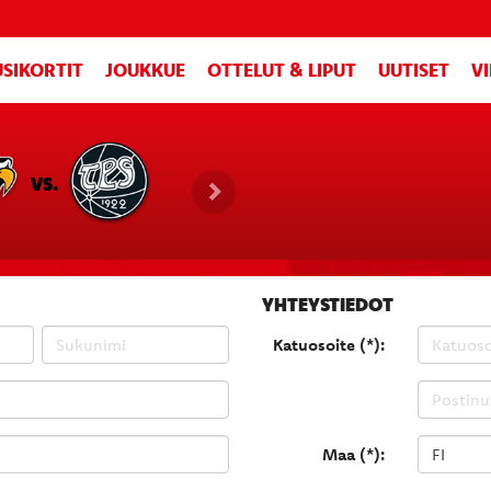
SIKORTIT
JOUKKUE
OTTELUT & LIPUT
UUTISET
V
VS.
YHTEYSTIEDOT
Katuosoite (*):
Maa (*):