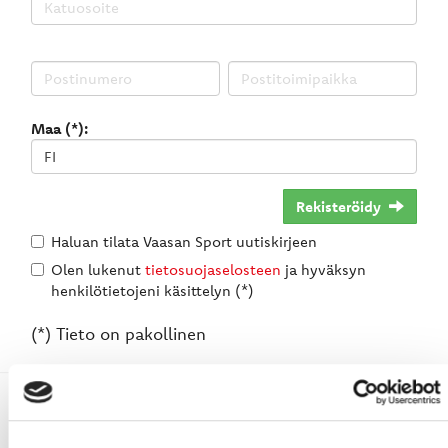
Maa (*):
Rekisteröidy
Haluan tilata Vaasan Sport uutiskirjeen
Olen lukenut
tietosuojaselosteen
ja hyväksyn
henkilötietojeni käsittelyn (*)
(*) Tieto on pakollinen