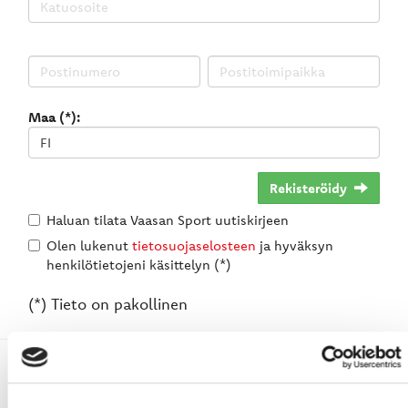
Maa (*):
Rekisteröidy
Haluan tilata Vaasan Sport uutiskirjeen
Olen lukenut
tietosuojaselosteen
ja hyväksyn
henkilötietojeni käsittelyn (*)
(*) Tieto on pakollinen