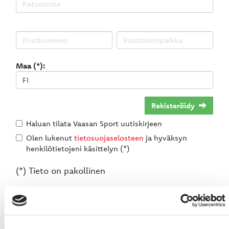
Maa (*):
Rekisteröidy
Haluan tilata Vaasan Sport uutiskirjeen
Olen lukenut
tietosuojaselosteen
ja hyväksyn
henkilötietojeni käsittelyn (*)
(*) Tieto on pakollinen