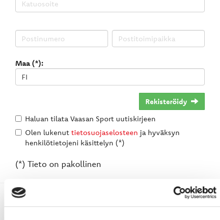
Maa (*):
Rekisteröidy
Haluan tilata Vaasan Sport uutiskirjeen
Olen lukenut
tietosuojaselosteen
ja hyväksyn
henkilötietojeni käsittelyn (*)
(*) Tieto on pakollinen