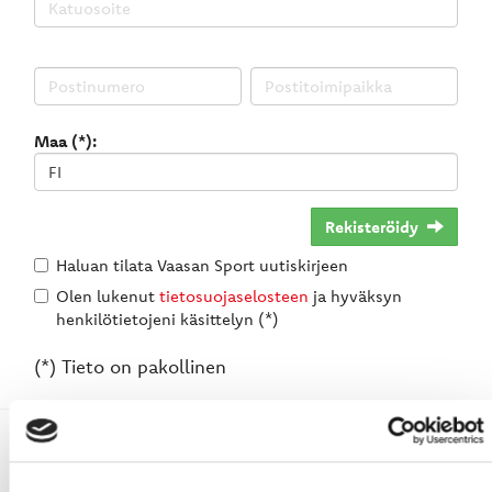
Maa (*):
Rekisteröidy
Haluan tilata Vaasan Sport uutiskirjeen
Olen lukenut
tietosuojaselosteen
ja hyväksyn
henkilötietojeni käsittelyn (*)
(*) Tieto on pakollinen