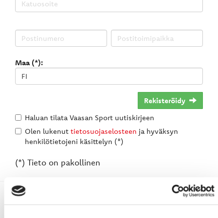
Maa (*):
Rekisteröidy
Haluan tilata Vaasan Sport uutiskirjeen
Olen lukenut
tietosuojaselosteen
ja hyväksyn
henkilötietojeni käsittelyn (*)
(*) Tieto on pakollinen