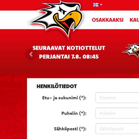
OSAKKAAKSI
KAU
SEURAAVAT KOTIOTTELUT
PERJANTAI 7.8. 08:45
HENKILÖTIEDOT
Etu- ja sukunimi (*):
Puhelin (*):
Sähköposti (*):