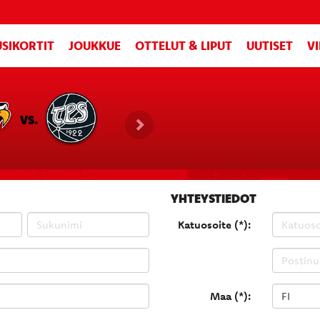
SIKORTIT
JOUKKUE
OTTELUT & LIPUT
UUTISET
V
VS.
YHTEYSTIEDOT
Katuosoite (*):
Maa (*):