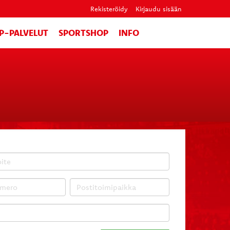
Rekisteröidy
Kirjaudu sisään
IP-PALVELUT
SPORTSHOP
INFO