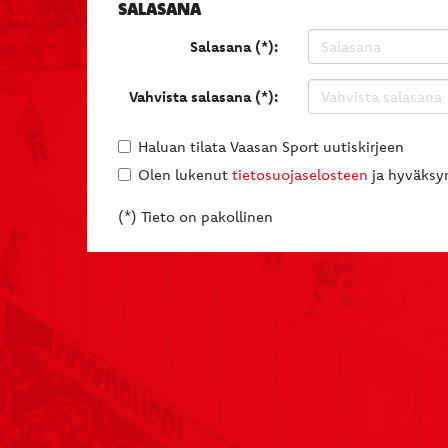
SALASANA
Salasana (*):
Vahvista salasana (*):
Haluan tilata Vaasan Sport uutiskirjeen
Olen lukenut
tietosuojaselosteen
ja hyväksyn
(*) Tieto on pakollinen