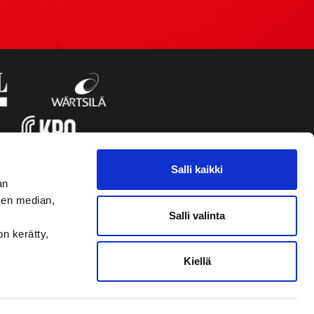
Salli kaikki
an
sen median,
Salli valinta
on kerätty,
Kiellä
VAASAN SPORT UUTISKIRJE