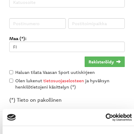
Maa (*):
Rekisteröidy
Haluan tilata Vaasan Sport uutiskirjeen
Olen lukenut
tietosuojaselosteen
ja hyväksyn
henkilötietojeni käsittelyn (*)
(*) Tieto on pakollinen