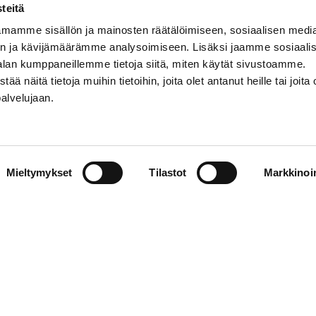
teitä
mamme sisällön ja mainosten räätälöimiseen, sosiaalisen medi
n ja kävijämäärämme analysoimiseen. Lisäksi jaamme sosiaali
alan kumppaneillemme tietoja siitä, miten käytät sivustoamme.
näitä tietoja muihin tietoihin, joita olet antanut heille tai joita 
palvelujaan.
STIEDOT
SOSIAALINEN MEDIA
Mieltymykset
Tilastot
Markkinoin
01 555 600
facebook
p@vaasansport.fi
twitter
instagram
t yhteystiedot
youtube
unnan yhteystiedot
jaseloste