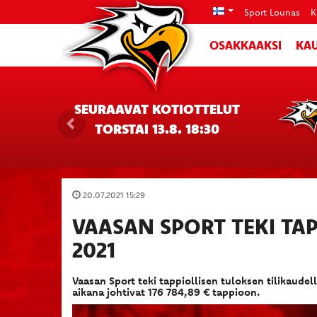
Sport Lounas
K
OSAKKAAKSI
KAU
SEURAAVAT KOTIOTTELUT
TORSTAI 13.8. 18:30
20.07.2021 15:29
VAASAN SPORT TEKI TAP
2021
Vaasan Sport teki tappiollisen tuloksen tilikaude
aikana johtivat 176 784,89 € tappioon.