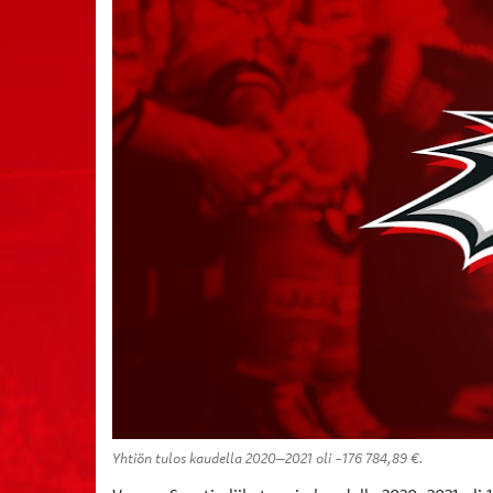
Yhtiön tulos kaudella 2020–2021 oli -176 784,89 €.