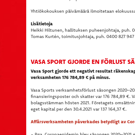
Yhtiökokouksen päivämäärä ilmoitetaan elokuussa
Lisätietoja
Heikki Hiltunen, hallituksen puheenjohtaja, puh. 
Tomas Kurtén, toimitusjohtaja, puh. 0400 827 947
VASA SPORT GJORDE EN FÖRLUST S
Vasa Sport gjorde ett negativt resultat räkenska
verksamheten 176 784,89 € på minus.
Vasa Sports verksamhetsförlust säsongen 2020–2021
finansieringsposter och skatter var 176 784,89 €. 
bolagsstämman hösten 2021. Företagets omsättning
eget kapital per den 30.4.2021 var 137 164,37 €.
Affärsverksamheten påverkades betydligt av Co
- Pga. Coronaepidemin blev säsongen 2020–2021 m