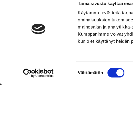
Tämä sivusto käyttää eväs
Käytämme evästeitä tarjoa
ominaisuuksien tukemisee
mainosalan ja analytiikka-
Kumppanimme voivat yhdistää 
kun olet käyttänyt heidän 
TOIMIPAIKKA
YHTEY
Suostumuksen
Välttämätön
Hockey-Team Vaasan Sport Oy
Puh: 02 
valinta
sportsho
Rinnakkaistie 1
65350 Vaasa
Laajemma
FINLAND
Henkilök
Tietosuo
Oiva