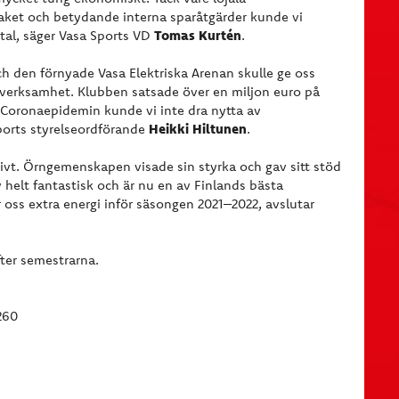
paket och betydande interna sparåtgärder kunde vi
Tomas Kurtén
ital, säger Vasa Sports VD
.
ch den förnyade Vasa Elektriska Arenan skulle ge oss
rsverksamhet. Klubben satsade över en miljon euro på
 Coronaepidemin kunde vi inte dra nytta av
Heikki Hiltunen
ports styrelseordförande
.
ivt. Örngemenskapen visade sin styrka och gav sitt stöd
helt fantastisk och är nu en av Finlands bästa
 oss extra energi inför säsongen 2021–2022, avslutar
ter semestrarna.
260