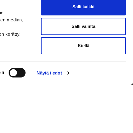
Salli kaikki
an
sen median,
Salli valinta
on kerätty,
Kiellä
VAASAN SPORT UUTISKIRJE
ti
Näytä tiedot
Olen lukenut
tietosuojaselosteen
ja
hyväksyn henkilötietojeni käsittelyn
Tilaa sähköpostiisi