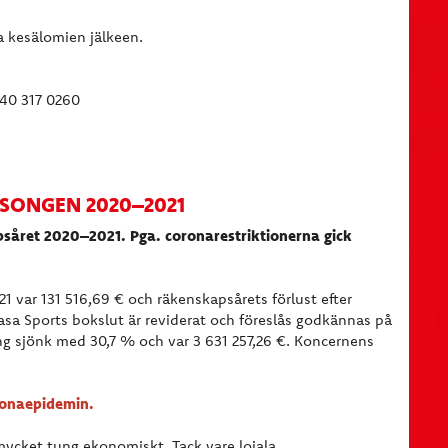
 kesälomien jälkeen.
040 317 0260
ÄSONGEN 2020–2021
psåret 2020–2021. Pga. coronarestriktionerna gick
 var 131 516,69 € och räkenskapsårets förlust efter
Vasa Sports bokslut är reviderat och föreslås godkännas på
 sjönk med 30,7 % och var 3 631 257,26 €. Koncernens
ronaepidemin.
ycket tung ekonomiskt. Tack vare lojala