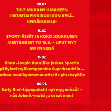
20.07.
TULE MUKAAN ILMAISEEN
LIIKUNTALEIKKIKOULUUN KESÄ-
HEINÄKUUSSA!
15.07.
SPORT-ÄSSÄT JA KOKO JOUKKUEEN
MEET&GREET TO 13.8. - LIPUT NYT
MYYNNISSÄ
15.07.
Rinta-Joupin Autoliike jatkaa Sportin
pääyhteistyökumppanina Superkaudella –
jatkoa monikymmenvuotiselle yhteistyölle
06.07.
Early Bird-lippupaketit nyt myynnissä! -
näe Jokerit-matsi ja useat muut