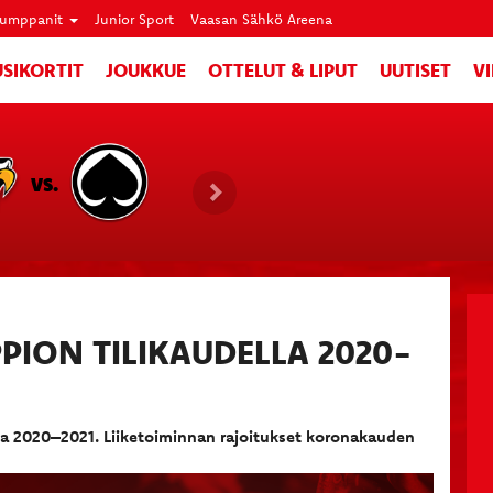
umppanit
Junior Sport
Vaasan Sähkö Areena
SIKORTIT
JOUKKUE
OTTELUT & LIPUT
UUTISET
V
VS.
PION TILIKAUDELLA 2020-
lla 2020–2021. Liiketoiminnan rajoitukset koronakauden