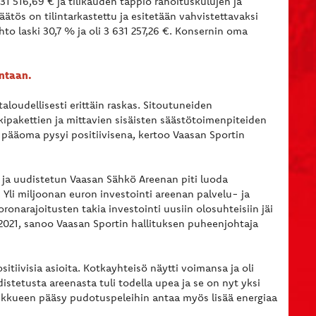
31 516,69 € ja tilikauden tappio rahoituskulujen ja
äätös on tilintarkastettu ja esitetään vahvistettavaksi
to laski 30,7 % ja oli 3 631 257,26 €. Konsernin oma
intaan.
loudellisesti erittäin raskas. Sitoutuneiden
kipakettien ja mittavien sisäisten säästötoimenpiteiden
a pääoma pysyi positiivisena, kertoo Vaasan Sportin
n ja uudistetun Vaasan Sähkö Areenan piti luoda
. Yli miljoonan euron investointi areenan palvelu- ja
ronarajoitusten takia investointi uusiin olosuhteisiin jäi
21, sanoo Vaasan Sportin hallituksen puheenjohtaja
itiivisia asioita. Kotkayhteisö näytti voimansa ja oli
tetusta areenasta tuli todella upea ja se on nyt yksi
kueen pääsy pudotuspeleihin antaa myös lisää energiaa