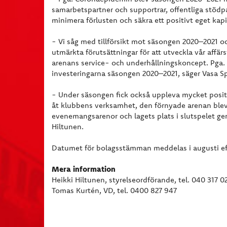
samarbetspartner och supportrar, offentliga stöd
minimera förlusten och säkra ett positivt eget kap
- Vi såg med tillförsikt mot säsongen 2020–2021 o
utmärkta förutsättningar för att utveckla vår affä
arenans service- och underhållningskoncept. Pga.
investeringarna säsongen 2020–2021, säger Vasa S
- Under säsongen fick också uppleva mycket posit
åt klubbens verksamhet, den förnyade arenan blev 
evenemangsarenor och lagets plats i slutspelet ger
Hiltunen.
Datumet för bolagsstämman meddelas i augusti ef
Mera information
Heikki Hiltunen, styrelseordförande, tel. 040 317 0
Tomas Kurtén, VD, tel. 0400 827 947