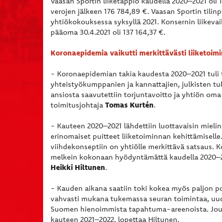
Vaasan Sportin liiketappio kaudella 2020–2021 oli 1
verojen jälkeen 176 784,89 €. Vaasan Sportin tilinp
yhtiökokouksessa syksyllä 2021. Konsernin liikevaih
pääoma 30.4.2021 oli 137 164,37 €.
Koronaepidemia vaikutti merkittävästi liiketoim
- Koronaepidemian takia kaudesta 2020–2021 tuli ta
yhteistyökumppanien ja kannattajien, julkisten tu
ansiosta saavutettiin torjuntavoitto ja yhtiön om
Tomas Kurtén
toimitusjohtaja
.
- Kauteen 2020–2021 lähdettiin luottavaisin mieli
erinomaiset puitteet liiketoiminnan kehittämiselle
viihdekonseptiin on yhtiölle merkittävä satsaus. Ko
melkein kokonaan hyödyntämättä kaudella 2020–20
Heikki Hiltunen
.
- Kauden aikana saatiin toki kokea myös paljon pos
vahvasti mukana tukemassa seuran toimintaa, uudis
Suomen hienoimmista tapahtuma-areenoista. Jouk
kauteen 2021–2022, lopettaa Hiltunen.