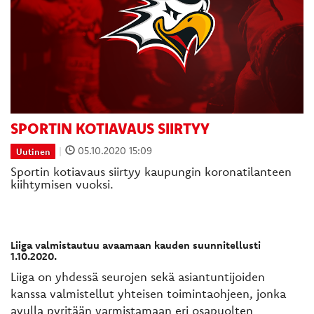
SPORTIN KOTIAVAUS SIIRTYY
|
05.10.2020 15:09
Uutinen
Sportin kotiavaus siirtyy kaupungin koronatilanteen
kiihtymisen vuoksi.
Liiga valmistautuu avaamaan kauden suunnitellusti
1.10.2020.
Liiga on yhdessä seurojen sekä asiantuntijoiden
kanssa valmistellut yhteisen toimintaohjeen, jonka
avulla pyritään varmistamaan eri osapuolten