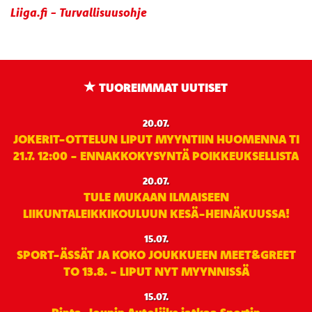
Liiga.fi - Turvallisuusohje
TUOREIMMAT UUTISET
20.07.
JOKERIT-OTTELUN LIPUT MYYNTIIN HUOMENNA TI
21.7. 12:00 - ENNAKKOKYSYNTÄ POIKKEUKSELLISTA
20.07.
TULE MUKAAN ILMAISEEN
LIIKUNTALEIKKIKOULUUN KESÄ-HEINÄKUUSSA!
15.07.
SPORT-ÄSSÄT JA KOKO JOUKKUEEN MEET&GREET
TO 13.8. - LIPUT NYT MYYNNISSÄ
15.07.