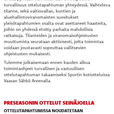
turvallisuus ottelutapahtuman yhteydessä. Vaihteleva
tilanne, sekä valtiovallan, kuntien ja
aluehallintoviranomaisten suositukset
yleisötapahtumien osalta ovat asettaneet haasteita,
joihin on yhdessä etsitty parhaita mahdollisia
ratkaisuja. Tilanteiden ja viranomaisohjeistusten
muuttumista seurataan aktiivisesti, jotta toimintaa
voidaan joustavasti sopeuttaa vallitsevien
ohjeistusten mukaisesti.
Tulemme julkaisemaan ennen kauden alkua
toimintaohjeet turvallisen ja vastuullisen
ottelutapahtuman takaamiseksi Sportin kotiotteluissa
Vaasan Sähkö Areenalla.
PRESEASONIN OTTELUT SEINÄJOELLA
OTTELUTAPAHTUMISSA NOUDATETAAN