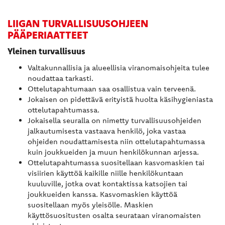
LIIGAN TURVALLISUUSOHJEEN
PÄÄPERIAATTEET
Yleinen turvallisuus
Valtakunnallisia ja alueellisia viranomaisohjeita tulee
noudattaa tarkasti.
Ottelutapahtumaan saa osallistua vain terveenä.
Jokaisen on pidettävä erityistä huolta käsihygieniasta
ottelutapahtumassa.
Jokaisella seuralla on nimetty turvallisuusohjeiden
jalkautumisesta vastaava henkilö, joka vastaa
ohjeiden noudattamisesta niin ottelutapahtumassa
kuin joukkueiden ja muun henkilökunnan arjessa.
Ottelutapahtumassa suositellaan kasvomaskien tai
visiirien käyttöä kaikille niille henkilökuntaan
kuuluville, jotka ovat kontaktissa katsojien tai
joukkueiden kanssa. Kasvomaskien käyttöä
suositellaan myös yleisölle. Maskien
käyttösuositusten osalta seurataan viranomaisten