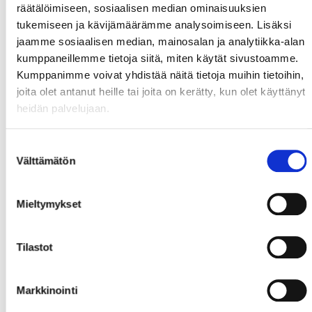
Joukkueen mukana matkustavat vain joukkueen
räätälöimiseen, sosiaalisen median ominaisuuksien
toiminnan kannalta välttämättömät henkilöt ja
tukemiseen ja kävijämäärämme analysoimiseen. Lisäksi
matkustamisessakin minimoidaan tarpeettomat
jaamme sosiaalisen median, mainosalan ja analytiikka-alan
kontaktit.
kumppaneillemme tietoja siitä, miten käytät sivustoamme.
Fanitapaamisia ja aitiovierailuja tai vastaavia
Kumppanimme voivat yhdistää näitä tietoja muihin tietoihin,
ylimääräisiä kontakteja aiheuttavia tilaisuuksia ei
joita olet antanut heille tai joita on kerätty, kun olet käyttänyt
voida järjestää.
heidän palvelujaan.
Median liikkumista jäähalleilla rajoitetaan, ja kaikki
haastattelut tehdään puhelimitse tai muun
etäyhteyden välityksellä (lukuun ottamatta TV-
Suostumuksen
tuotantoa).
Välttämätön
valinta
Yleisön turvallisuus
Mieltymykset
Ennakkolipun ostamista suositellaan, jotta katsojien
tunnistaminen olisi mahdollista.
Tilastot
Korttien käyttöä maksuvälineenä suositellaan.
Riittävistä turvaväleistä pidetään huolta koko
tapahtuman ajan.
Markkinointi
Yleisölle informoidaan selkeästi esimerkiksi
teippausten, köysitysten ja järjestyksenvalvojien