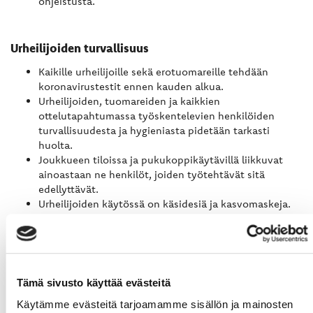
ohjeistusta.
Urheilijoiden turvallisuus
Kaikille urheilijoille sekä erotuomareille tehdään
koronavirustestit ennen kauden alkua.
Urheilijoiden, tuomareiden ja kaikkien
ottelutapahtumassa työskentelevien henkilöiden
turvallisuudesta ja hygieniasta pidetään tarkasti
huolta.
Joukkueen tiloissa ja pukukoppikäytävillä liikkuvat
ainoastaan ne henkilöt, joiden työtehtävät sitä
edellyttävät.
Urheilijoiden käytössä on käsidesiä ja kasvomaskeja.
Urheilijoiden ja taustahenkilöiden käyttämien tilojen
hygieniasta huolehditaan korostetusti.
Urheilijat, joukkueen taustahenkilöt sekä erotuomarit
käyttävät kasvomaskia sekä hallille siirryttäessä että
sieltä poistuttaessa.
Tämä sivusto käyttää evästeitä
Urheilijoiden tulee välttää ylimääräisiä tapahtumia ja
Käytämme evästeitä tarjoamamme sisällön ja mainosten
kokoontumisia vapaa-aikanaan.