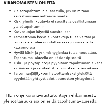
VIRANOMAISTEN OHJEITA
Yleisötapahtumiin ei saa tulla, jos on mitään
sairastumiseen viittaavia oireita
Riskiryhmiin kuuluvia ei suositella osallistumaan
yleisötapahtumiin
Kasvosuojan käyttöä suositellaan
Tarpeettomia fyysisiä kontakteja tulee välttää ja
turvavälejä tulee noudattaa sekä jonoissa, että
katsomoissa
Hyvää käsi- ja yskimishygieniaa tulee noudattaa.
Tapahtuma-alueella on käsidesipisteitä
Tiski- ja pöytäpintoja pyyhitään tapahtuman aikana
aktiivisesti ja saniteettitilat siivotaan erien aikana.
Tartunnanjäljityksen helpottamiseksi yleisöltä
pyydetään yhteystiedot lipunoston yhteydessä
THL:n ohje koronavirustartuntojen ehkäimisestä
yleisötilaisuuksissa on esillä tapahtuma-alueella.