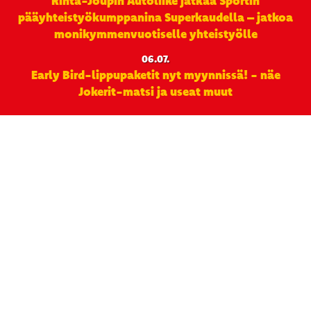
Rinta-Joupin Autoliike jatkaa Sportin
pääyhteistyökumppanina Superkaudella – jatkoa
monikymmenvuotiselle yhteistyölle
06.07.
Early Bird-lippupaketit nyt myynnissä! - näe
Jokerit-matsi ja useat muut