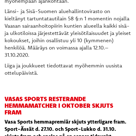
myöhempään ajankohtaan.
Länsi- ja Sisä-Suomen aluehallintovirasto on
kieltänyt tartuntatautilain 58 §:n 1 momentin nojalla
Vaasan sairaanhoitopiirin kuntien alueella kaikki sisä-
ja ulkotiloissa järjestettävät yleisötilaisuudet ja yleiset
kokoukset, joihin osallistuu yli 10 (kymmenen)
henkilöä. Määräys on voimassa ajalla 12.10.–
31.10.2020.
Liiga ja joukkueet tiedottavat myöhemmin uusista
ottelupäivistä.
VASAS SPORTS RESTERANDE
HEMMAMATCHER I OKTOBER SKJUTS
FRAM
Vasa Sports hemmapremiär skjuts ytterligare fram.
Sport-Ässät d. 27.10. och Sport-Lukko d. 31.10.