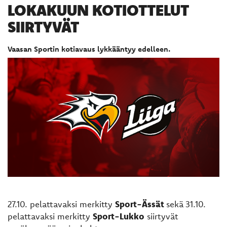
LOKAKUUN KOTIOTTELUT
SIIRTYVÄT
Vaasan Sportin kotiavaus lykkääntyy edelleen.
27.10. pelattavaksi merkitty
Sport-Ässät
sekä
31.10.
pelattavaksi merkitty
Sport-Lukko
siirtyvät