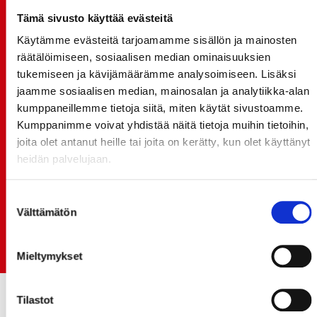
Tämä sivusto käyttää evästeitä
20.07.
TULE MUKAAN ILMAISEEN
Käytämme evästeitä tarjoamamme sisällön ja mainosten
LIIKUNTALEIKKIKOULUUN KESÄ-HEINÄKUUSSA!
räätälöimiseen, sosiaalisen median ominaisuuksien
tukemiseen ja kävijämäärämme analysoimiseen. Lisäksi
15.07.
jaamme sosiaalisen median, mainosalan ja analytiikka-alan
SPORT-ÄSSÄT JA KOKO JOUKKUEEN MEET&GREET
kumppaneillemme tietoja siitä, miten käytät sivustoamme.
TO 13.8. - LIPUT NYT MYYNNISSÄ
Kumppanimme voivat yhdistää näitä tietoja muihin tietoihin,
15.07.
joita olet antanut heille tai joita on kerätty, kun olet käyttänyt
Rinta-Joupin Autoliike jatkaa Sportin
heidän palvelujaan.
pääyhteistyökumppanina Superkaudella – jatkoa
monikymmenvuotiselle yhteistyölle
Suostumuksen
Välttämätön
valinta
06.07.
Early Bird-lippupaketit nyt myynnissä! - näe
Jokerit-matsi ja useat muut
Mieltymykset
Tilastot