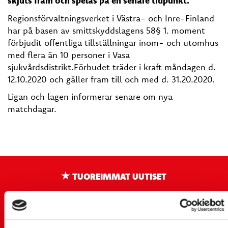
skjuts fram och spelas på en senare tidpunkt.
Regionsförvaltningsverket i Västra- och Inre-Finland
har på basen av smittskyddslagens 58§ 1. moment
förbjudit offentliga tillställningar inom- och utomhus
med flera än 10 personer i Vasa
sjukvårdsdistrikt.
Förbudet träder i kraft måndagen d.
12.10.2020 och gäller fram till och med d. 31.20.2020.
Ligan och lagen informerar senare om nya
matchdagar.
TUOREIMMAT UUTISET
20.07.
JOKERIT-OTTELUN LIPUT MYYNTIIN HUOMENNA TI
21.7. 12:00 - ENNAKKOKYSYNTÄ POIKKEUKSELLISTA