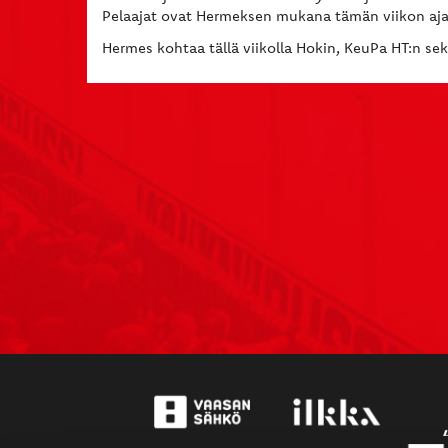
Pelaajat ovat Hermeksen mukana tämän viikon ajan
Hermes kohtaa tällä viikolla Hokin, KeuPa HT:n se