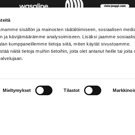
teitä
mamme sisällön ja mainosten räätälöimiseen, sosiaalisen medi
n ja kävijämäärämme analysoimiseen. Lisäksi jaamme sosiaali
alan kumppaneillemme tietoja siitä, miten käytät sivustoamme.
näitä tietoja muihin tietoihin, joita olet antanut heille tai joita 
palvelujaan.
STIEDOT
SOSIAALINEN MEDIA
Mieltymykset
Tilastot
Markkinoin
01 555 600
facebook
p@vaasansport.fi
twitter
instagram
t yhteystiedot
youtube
unnan yhteystiedot
jaseloste