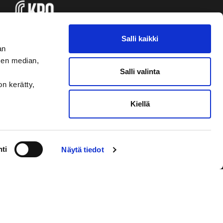
Salli kaikki
an
sen median,
Salli valinta
on kerätty,
Kiellä
VAASAN SPORT UUTISKIRJE
ti
Näytä tiedot
Olen lukenut
tietosuojaselosteen
ja
hyväksyn henkilötietojeni käsittelyn