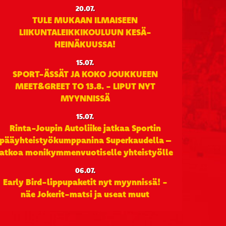
20.07.
TULE MUKAAN ILMAISEEN
LIIKUNTALEIKKIKOULUUN KESÄ-
HEINÄKUUSSA!
15.07.
SPORT-ÄSSÄT JA KOKO JOUKKUEEN
MEET&GREET TO 13.8. - LIPUT NYT
MYYNNISSÄ
15.07.
Rinta-Joupin Autoliike jatkaa Sportin
pääyhteistyökumppanina Superkaudella –
jatkoa monikymmenvuotiselle yhteistyölle
06.07.
Early Bird-lippupaketit nyt myynnissä! -
näe Jokerit-matsi ja useat muut