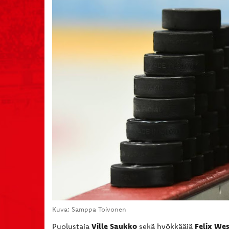
Kuva: Samppa Toivonen​
Ville Saukko
Felix We
Puolustaja
sekä hyökkääjä