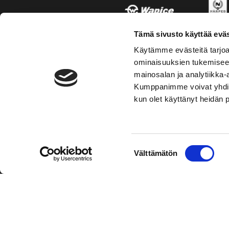
Tämä sivusto käyttää eväs
Käytämme evästeitä tarjoa
ominaisuuksien tukemisee
mainosalan ja analytiikka-
Kumppanimme voivat yhdistää 
kun olet käyttänyt heidän 
TOIMIPAIKKA
YHTEY
Suostumuksen
Välttämätön
Hockey-Team Vaasan Sport Oy
Puh: 02 
valinta
sportsho
Rinnakkaistie 1
65350 Vaasa
Laajemma
FINLAND
Henkilök
Tietosuo