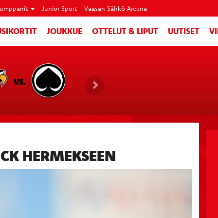
umppanit
Junior Sport
Vaasan Sähkö Areena
SIKORTIT
JOUKKUE
OTTELUT & LIPUT
UUTISET
V
VS.
RCK HERMEKSEEN