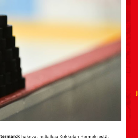
stermarck
hakevat peliaikaa Kokkolan Hermeksestä.