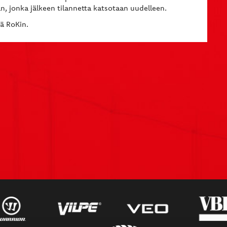
, jonka jälkeen tilannetta katsotaan uudelleen.
kä RoKin.