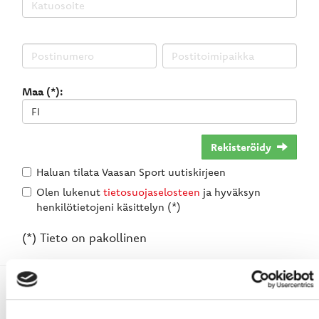
Maa (*):
Rekisteröidy
Haluan tilata Vaasan Sport uutiskirjeen
Olen lukenut
tietosuojaselosteen
ja hyväksyn
henkilötietojeni käsittelyn (*)
(*) Tieto on pakollinen