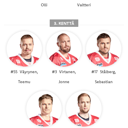
Olli
Valtteri
3. KENTTÄ
#55
Väyrynen,
#3
Virtanen,
#17
Stålberg,
Teemu
Jonne
Sebastian