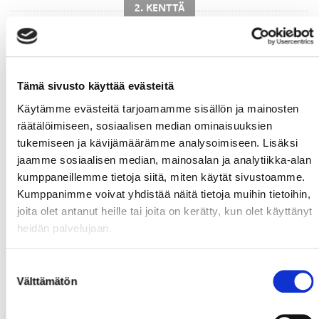
2. KENTTÄ
Tämä sivusto käyttää evästeitä
Käytämme evästeitä tarjoamamme sisällön ja mainosten
räätälöimiseen, sosiaalisen median ominaisuuksien
#27
Tanus,
#11
Virta,
Patrik
#19
Merelä,
tukemiseen ja kävijämäärämme analysoimiseen. Lisäksi
Kristian
Waltteri
jaamme sosiaalisen median, mainosalan ja analytiikka-alan
kumppaneillemme tietoja siitä, miten käytät sivustoamme.
Kumppanimme voivat yhdistää näitä tietoja muihin tietoihin,
joita olet antanut heille tai joita on kerätty, kun olet käyttänyt
heidän palvelujaan.
Suostumuksen
#57
Austin,
Brady
#5
Seppälä,
Välttämätön
valinta
Mikael