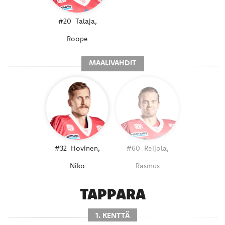
#20
Talaja,
Roope
MAALIVAHDIT
#32
Hovinen,
#60
Reijola,
Niko
Rasmus
TAPPARA
1. KENTTÄ