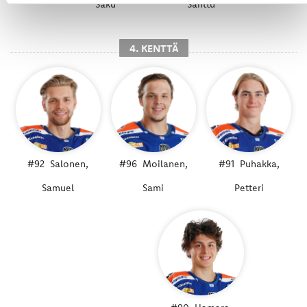
Saku
Santtu
4. KENTTÄ
#92
Salonen,
#96
Moilanen,
#91
Puhakka,
Samuel
Sami
Petteri