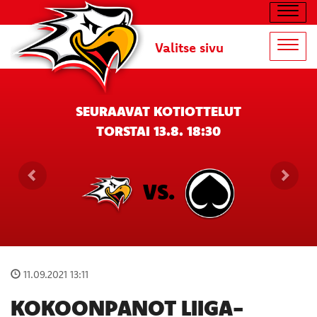
Navig
Valitse sivu
Navig
SEURAAVAT KOTIOTTELUT
TORSTAI 13.8. 18:30
VS.
11.09.2021 13:11
KOKOONPANOT LIIGA-