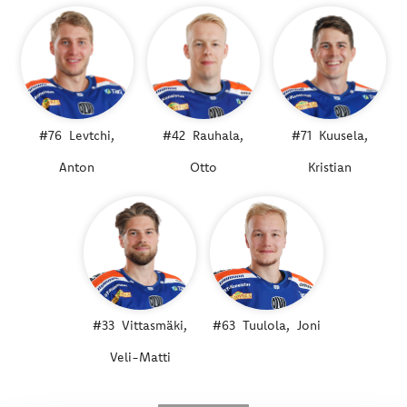
#76
Levtchi,
#42
Rauhala,
#71
Kuusela,
Anton
Otto
Kristian
#33
Vittasmäki,
#63
Tuulola,
Joni
Veli-Matti