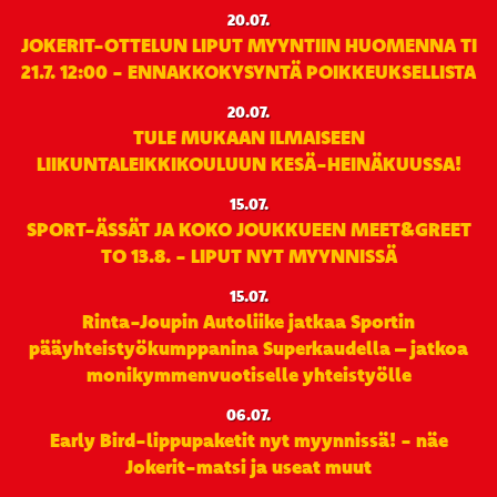
20.07.
JOKERIT-OTTELUN LIPUT MYYNTIIN HUOMENNA TI
21.7. 12:00 - ENNAKKOKYSYNTÄ POIKKEUKSELLISTA
20.07.
TULE MUKAAN ILMAISEEN
LIIKUNTALEIKKIKOULUUN KESÄ-HEINÄKUUSSA!
15.07.
SPORT-ÄSSÄT JA KOKO JOUKKUEEN MEET&GREET
TO 13.8. - LIPUT NYT MYYNNISSÄ
15.07.
Rinta-Joupin Autoliike jatkaa Sportin
pääyhteistyökumppanina Superkaudella – jatkoa
monikymmenvuotiselle yhteistyölle
06.07.
Early Bird-lippupaketit nyt myynnissä! - näe
Jokerit-matsi ja useat muut