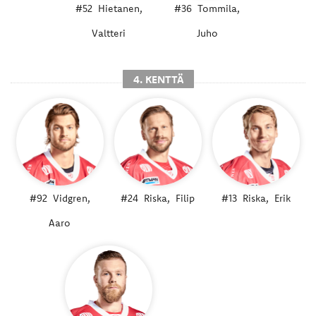
#52
Hietanen,
#36
Tommila,
Valtteri
Juho
4. KENTTÄ
#92
Vidgren,
#24
Riska,
Filip
#13
Riska,
Erik
Aaro