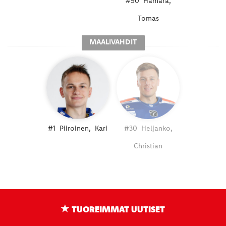
#90
Hamara,
Tomas
MAALIVAHDIT
#1
Piiroinen,
Kari
#30
Heljanko,
Christian
TUOREIMMAT UUTISET