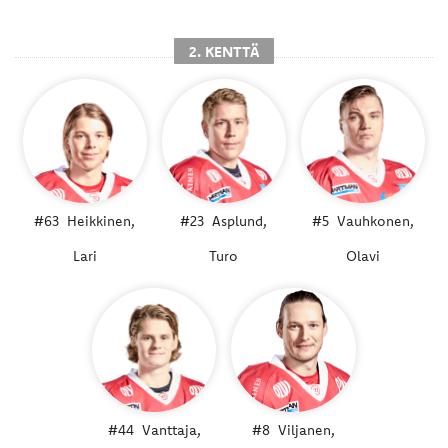
2. KENTTÄ
#63
Heikkinen,
#23
Asplund,
#5
Vauhkonen,
Lari
Turo
Olavi
#44
Vanttaja,
#8
Viljanen,