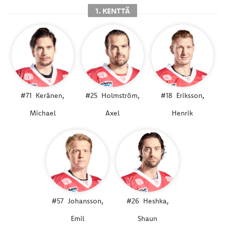
1. KENTTÄ
#71
Keränen,
#25
Holmström,
#18
Eriksson,
Michael
Axel
Henrik
#57
Johansson,
#26
Heshka,
Emil
Shaun