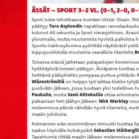
ÄSSÄT – SPORT 3-2 VL. (0-1, 2-0, 0-
Sport tulee tehokkaana Isomäen tiistai-iltaan. Ykk
Turo Asplundin
päättyy
napakkaan rannelaukaukse
kulunut 44 sekuntia ja Sport vierasjohtoon. Avau
ylivoimalle, mutta muutamista hyvistä paikoista h
Sportin kakkosylivoima pyörittää näyttävästi peliä
R
loppupuoliskolla muutamia vaarallisia tilanteita
Toisessa erässä jatketaan patapaitojen komennossa
hyökkäyksiä toiseen päätyyn. Ässäpaine tuottaa 
heittämä päätykiekko pomppaa purkua yrittävän Re
Wännströmillä
on helppo työ laittaa kiekko tyhjää
puolivälin jälkeen, jossa luodaan yksi todellinen
Paukulle
Sami Aittokallio
, mutta
ottaa erinomais
Nick Merkley
paikastaan heti jäähyn jälkeen:
nouse
molemmissa päissä nähdään hyviä tilanteita, mutta
maalin johdosta.
Kolmannen erän ensimmäinen minuutti tuottaa Sp
Sebastian Stålbergil
taakse hiipivälle kultakypärä
Tapahtumia riittää maalin jälkeen molemmissa päi