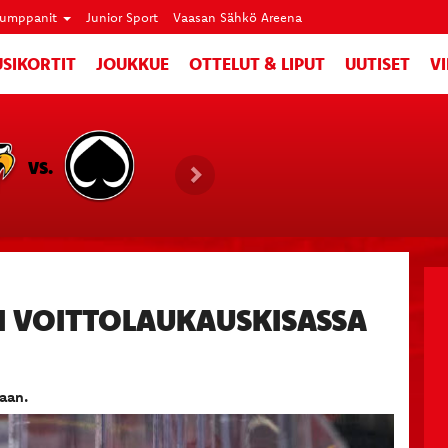
umppanit
Junior Sport
Vaasan Sähkö Areena
SIKORTIT
JOUKKUE
OTTELUT & LIPUT
UUTISET
V
VS.
UI VOITTOLAUKAUSKISASSA
aan.