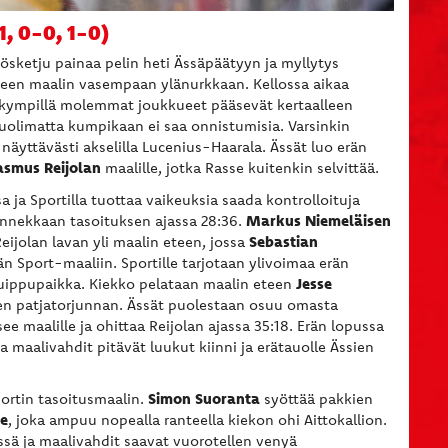
1, 0-0, 1-0)
ösketju painaa pelin heti Ässäpäätyyn ja myllytys
en maalin vasempaan ylänurkkaan. Kellossa aikaa
skympillä molemmat joukkueet pääsevät kertaalleen
uolimatta kumpikaan ei saa onnistumisia. Varsinkin
 näyttävästi akselilla Lucenius-Haarala. Ässät luo erän
asmus Reijolan
maalille, jotka Rasse kuitenkin selvittää.
 ja Sportilla tuottaa vaikeuksia saada kontrolloituja
Markus Niemeläisen
onnekkaan tasoituksen ajassa 28:36.
Sebastian
ijolan lavan yli maalin eteen, jossa
n Sport-maaliin. Sportille tarjotaan ylivoimaa erän
Jesse
 huippupaikka. Kiekko pelataan maalin eteen
en patjatorjunnan. Ässät puolestaan osuu omasta
e maalille ja ohittaa Reijolan ajassa 35:18. Erän lopussa
 maalivahdit pitävät luukut kiinni ja erätauolle Ässien
Simon Suoranta
ortin tasoitusmaalin.
syöttää pakkien
le
, joka ampuu nopealla ranteella kiekon ohi Aittokallion.
ssä ja maalivahdit saavat vuorotellen venyä