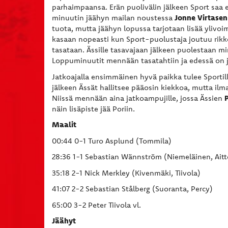
parhaimpaansa. Erän puolivälin jälkeen Sport saa
Jonne Virtasen
minuutin jäähyn mailan noustessa
tuota, mutta jäähyn lopussa tarjotaan lisää ylivo
kasaan nopeasti kun Sport-puolustaja joutuu rik
tasataan. Ässille tasavajaan jälkeen puolestaan m
Loppuminuutit mennään tasatahtiin ja edessä on j
Jatkoajalla ensimmäinen hyvä paikka tulee Sportil
jälkeen Ässät hallitsee pääosin kiekkoa, mutta ilma
P
Niissä mennään aina jatkoampujille, jossa Ässien
näin lisäpiste jää Poriin.
Maalit
00:44 0-1 Turo Asplund (Tommila)
28:36 1-1 Sebastian Wännström (Niemeläinen, Aitt
35:18 2-1 Nick Merkley (Kivenmäki, Tiivola)
41:07 2-2 Sebastian Stålberg (Suoranta, Percy)
65:00 3-2 Peter Tiivola vl.
Jäähyt