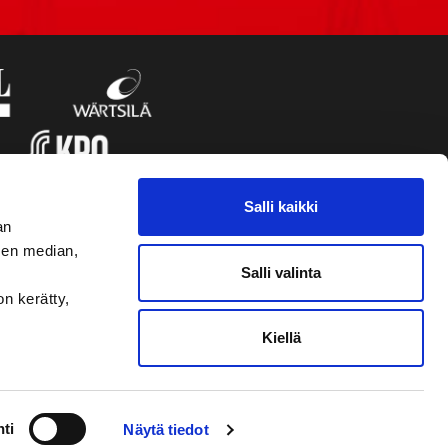
Salli kaikki
an
sen median,
Salli valinta
on kerätty,
Kiellä
VAASAN SPORT UUTISKIRJE
ti
Näytä tiedot