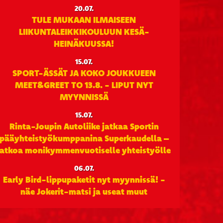
20.07.
TULE MUKAAN ILMAISEEN
LIIKUNTALEIKKIKOULUUN KESÄ-
HEINÄKUUSSA!
15.07.
SPORT-ÄSSÄT JA KOKO JOUKKUEEN
MEET&GREET TO 13.8. - LIPUT NYT
MYYNNISSÄ
15.07.
Rinta-Joupin Autoliike jatkaa Sportin
pääyhteistyökumppanina Superkaudella –
jatkoa monikymmenvuotiselle yhteistyölle
06.07.
Early Bird-lippupaketit nyt myynnissä! -
näe Jokerit-matsi ja useat muut