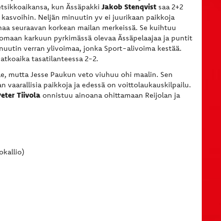
Jakob Stenqvist
 etsikkoaikansa, kun Ässäpakki
saa 2+2
kasvoihin. Neljän minuutin yv ei juurikaan paikkoja
imaa seuraavan korkean mailan merkeissä. Se kuihtuu
komaan karkuun pyrkimässä olevaa Ässäpelaajaa ja puntit
inuutin verran ylivoimaa, jonka Sport-alivoima kestää.
atkoaika tasatilanteessa 2-2.
le, mutta Jesse Paukun veto viuhuu ohi maalin. Sen
n vaarallisia paikkoja ja edessä on voittolaukauskilpailu.
eter Tiivola
onnistuu ainoana ohittamaan Reijolan ja
okallio)