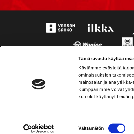
Tämä sivusto käyttää eväs
Käytämme evästeitä tarjoa
ominaisuuksien tukemisee
mainosalan ja analytiikka-
Kumppanimme voivat yhdistää 
kun olet käyttänyt heidän 
TOIMIPAIKKA
YHTEY
Suostumuksen
Välttämätön
Hockey-Team Vaasan Sport Oy
Puh: 02 
valinta