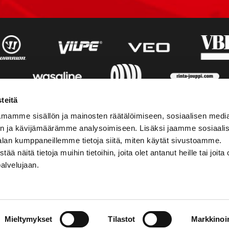
teitä
mamme sisällön ja mainosten räätälöimiseen, sosiaalisen medi
n ja kävijämäärämme analysoimiseen. Lisäksi jaamme sosiaali
alan kumppaneillemme tietoja siitä, miten käytät sivustoamme.
näitä tietoja muihin tietoihin, joita olet antanut heille tai joita 
palvelujaan.
STIEDOT
SOSIAALINEN MEDIA
Mieltymykset
Tilastot
Markkinoin
01 555 600
facebook