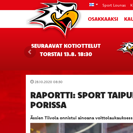
Sport Lounas
K
OSAKKAAKSI
KAU
SEURAAVAT KOTIOTTELUT
TORSTAI 13.8. 18:30
28.10.2020 08:30
RAPORTTI: SPORT TAIP
PORISSA
Ässien Tiivola onnistui ainoana voittolaukauksess