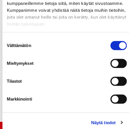
kaudella on jo myös kasassa uran parhaat pisteet
kumppaneillemme tietoja siitä, miten käytät sivustoamme.
(5+16).
Kumppanimme voivat yhdistää näitä tietoja muihin tietoihin,
joita olet antanut heille tai joita on kerätty, kun olet käyttänyt
ILVES #32 KIVIAHO Henri
heidän palvelujaan.
Dallas Starsin organisaatiosta NHL:stä lainalle
Tampereelle täksi kaudeksi siirtynyt nuori maalivahti
Suostumuksen
joutui alkukaudesta pääosin luukkuvahdin rooliin
Välttämätön
valinta
Hannu Toivosen
vastatessa torjuntatöistä. Toivosen
loukkaannuttua tammikuussa sai Kiviaho
Mieltymykset
mahdollisuutensa, jonka mies käytti hyvin ja peliaikaa
on tullut loppukaudesta mukavasti. Isokokoinen
maalivahti on haastanut tasapäisesti Toivosen
Tilastot
ykköstorjujan paikasta.
Markkinointi
(TEKSTI: TANELI JOKELA, KUVA: MARIA SUNDELIN)
Näytä tiedot