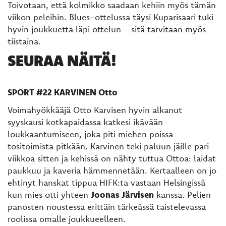
Toivotaan, että kolmikko saadaan kehiin myös tämän
viikon peleihin. Blues-ottelussa täysi Kuparisaari tuki
hyvin joukkuetta läpi ottelun - sitä tarvitaan myös
tiistaina.
SEURAA NÄITÄ!
SPORT #22 KARVINEN Otto
Voimahyökkääjä Otto Karvisen hyvin alkanut
syyskausi kotkapaidassa katkesi ikävään
loukkaantumiseen, joka piti miehen poissa
tositoimista pitkään. Karvinen teki paluun jäille pari
viikkoa sitten ja kehissä on nähty tuttua Ottoa: laidat
paukkuu ja kaveria hämmennetään. Kertaalleen on jo
ehtinyt hanskat tippua HIFK:ta vastaan Helsingissä
kun mies otti yhteen
Joonas Järvisen
kanssa. Pelien
panosten noustessa erittäin tärkeässä taistelevassa
roolissa omalle joukkueelleen.