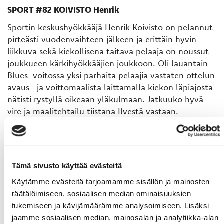
SPORT #82 KOIVISTO Henrik
Sportin keskushyökkääjä Henrik Koivisto on pelannut
pirteästi vuodenvaihteen jälkeen ja erittäin hyvin
liikkuva sekä kiekollisena taitava pelaaja on noussut
joukkueen kärkihyökkääjien joukkoon. Oli lauantain
Blues-voitossa yksi parhaita pelaajia vastaten ottelun
avaus- ja voittomaalista laittamalla kiekon läpiajosta
nätisti rystyllä oikeaan yläkulmaan. Jatkuuko hyvä
vire ja maalitehtailu tiistana Ilvestä vastaan.
ILVES #6 VITTASMÄKI Veli-Matti
Yksi Ilveksen raskaan kauden johtohahmoista löytyy
puolustuksesta. TPS-kasvatti Veli-Matti Vittasmäki
Tämä sivusto käyttää evästeitä
on pelannut loistokauden tupsukorvien alakerrassa.
Mies on joukkueensa ja koko Liigan peliaikakuningas:
Käytämme evästeitä tarjoamamme sisällön ja mainosten
keskimäärin Vittasmäki pelaa 24:53 minuuttia ottelua
räätälöimiseen, sosiaalisen median ominaisuuksien
kohden. Hurjasta peliajasta huolimatta myös
tukemiseen ja kävijämäärämme analysoimiseen. Lisäksi
plusmiinus-tilasto on plussan puolella (+2) ja tällä
jaamme sosiaalisen median, mainosalan ja analytiikka-alan