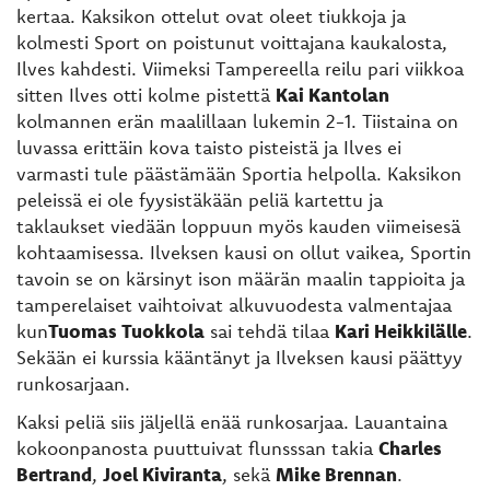
kertaa. Kaksikon ottelut ovat oleet tiukkoja ja
kolmesti Sport on poistunut voittajana kaukalosta,
Ilves kahdesti. Viimeksi Tampereella reilu pari viikkoa
sitten Ilves otti kolme pistettä
Kai Kantolan
kolmannen erän maalillaan lukemin 2-1. Tiistaina on
luvassa erittäin kova taisto pisteistä ja Ilves ei
varmasti tule päästämään Sportia helpolla. Kaksikon
peleissä ei ole fyysistäkään peliä kartettu ja
taklaukset viedään loppuun myös kauden viimeisesä
kohtaamisessa. Ilveksen kausi on ollut vaikea, Sportin
tavoin se on kärsinyt ison määrän maalin tappioita ja
tamperelaiset vaihtoivat alkuvuodesta valmentajaa
kun
Tuomas Tuokkola
sai tehdä tilaa
Kari Heikkilälle
.
Sekään ei kurssia kääntänyt ja Ilveksen kausi päättyy
runkosarjaan.
Kaksi peliä siis jäljellä enää runkosarjaa. Lauantaina
kokoonpanosta puuttuivat flunsssan takia
Charles
Bertrand
,
Joel Kiviranta
, sekä
Mike Brennan
.