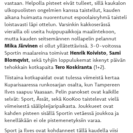
vastaan. Helpolla pisteet eivät tulleet, sillä kaukalon
ulkopuolisten ongelmien kanssa taistellut, kauden
aikana huimasta nuorentunut espoolaisryhmä taisteli
loistavasti läpi ottelun. Varsinkin kakkoserässä
vierailla oli useita huippupaikkoja maalintekoon,
mutta kauden seitsemännen nollapelin pelannut
Mika Järvinen
ei ollut yllätettävissä. 3-0-voitossa
Sportin maalareina toimivat
Henrik Koivisto
,
Sami
Blomqvist
, sekä tyhjiin loppulukemat iskenyt päivän
tehokkain kotkapaita
Tero Koskiranta
(1+2).
Tiistaina kotkapaidat ovat tulessa viimeistä kertaa
Kuparisaaressa runkosarjan osalta, kun Tampereen
Ilves saapuu Vaasaan. Pelin panokset ovat kaikille
selvät: Sport, Ässät, sekä KooKoo taistelevat vielä
viimeisestä säälipleijaripaikasta. Joukkueet ovat
kahden pisteen sisällä Sportin vetäessä joukkoa ja
kenelläkään ei ole pistemenetyksiin varaa.
Sport ja Ilves ovat kohdanneet tällä kaudella viisi