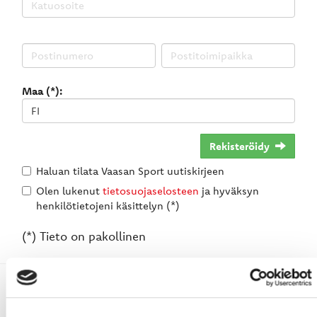
Maa (*):
Rekisteröidy
Haluan tilata Vaasan Sport uutiskirjeen
Olen lukenut
tietosuojaselosteen
ja hyväksyn
henkilötietojeni käsittelyn (*)
(*) Tieto on pakollinen