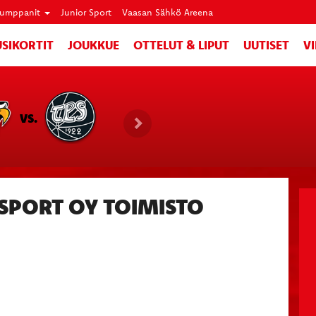
umppanit
Junior Sport
Vaasan Sähkö Areena
SIKORTIT
JOUKKUE
OTTELUT & LIPUT
UUTISET
V
VS.
SPORT OY TOIMISTO