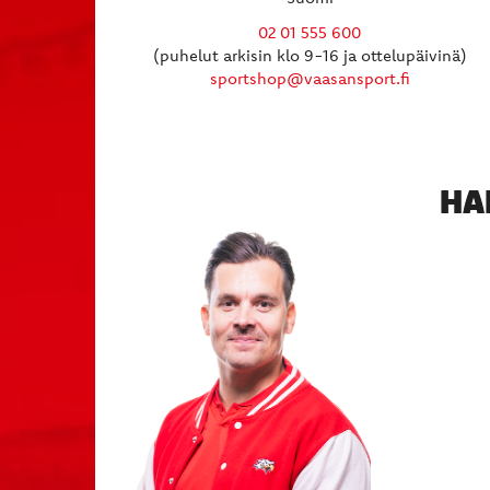
02 01 555 600
(puhelut arkisin klo 9-16 ja ottelupäivinä)
sportshop@vaasansport.fi
HA