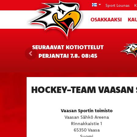
Sport Lounas
K
OSAKKAAKSI
KAU
SEURAAVAT KOTIOTTELUT
PERJANTAI 7.8. 08:45
HOCKEY-TEAM VAASAN 
Vaasan Sportin toimisto
Vaasan Sähkö Areena
​​​​​​​Rinnakkaistie 1
65350 Vaasa
Suomi