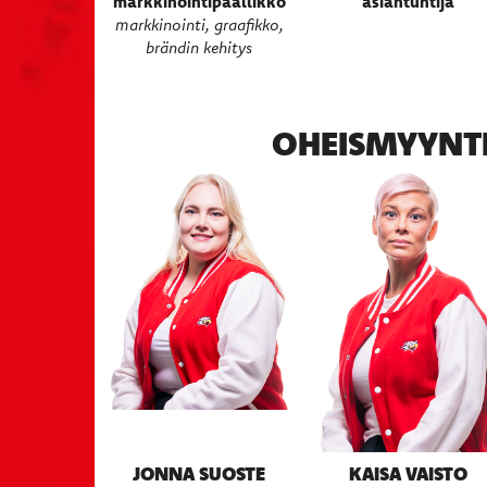
markkinointipäällikkö
asiantuntija
markkinointi
, graafikko,
brändin kehitys
OHEISMYYNTI
JONNA SUOSTE
KAISA VAISTO