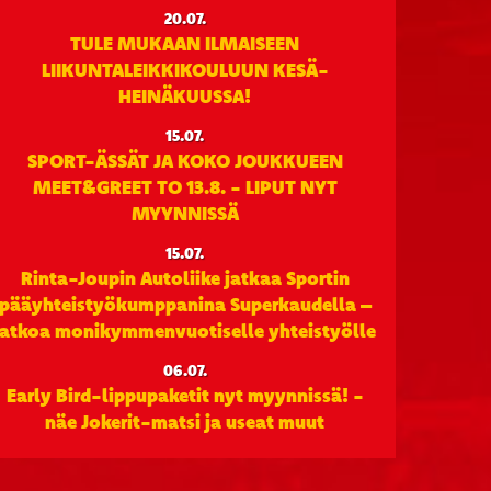
20.07.
TULE MUKAAN ILMAISEEN
LIIKUNTALEIKKIKOULUUN KESÄ-
HEINÄKUUSSA!
15.07.
SPORT-ÄSSÄT JA KOKO JOUKKUEEN
MEET&GREET TO 13.8. - LIPUT NYT
MYYNNISSÄ
15.07.
Rinta-Joupin Autoliike jatkaa Sportin
pääyhteistyökumppanina Superkaudella –
jatkoa monikymmenvuotiselle yhteistyölle
06.07.
Early Bird-lippupaketit nyt myynnissä! -
näe Jokerit-matsi ja useat muut