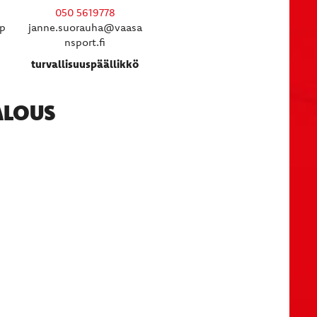
050 5619778
sp
janne.suorauha@vaasa
nsport.fi
turvallisuuspäällikkö
ALOUS