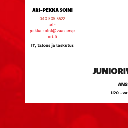
ARI-PEKKA SOINI
040 505 5522
ari-
pekka.soini@vaasansp
ort.fi
IT, talous ja laskutus
JUNIOR
ANS
U20 -va