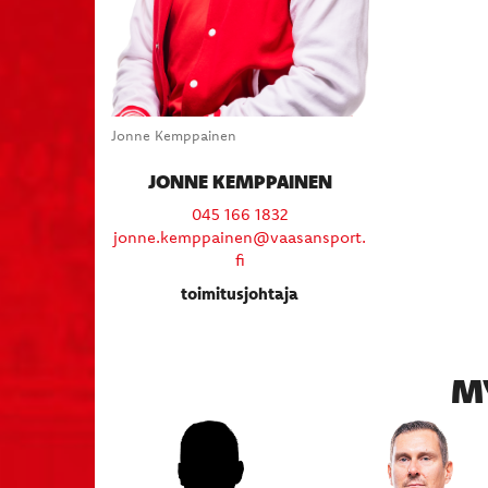
Jonne Kemppainen
JONNE KEMPPAINEN
045 166 1832
jonne.kemppainen@vaasansport.
fi
toimitusjohtaja
M