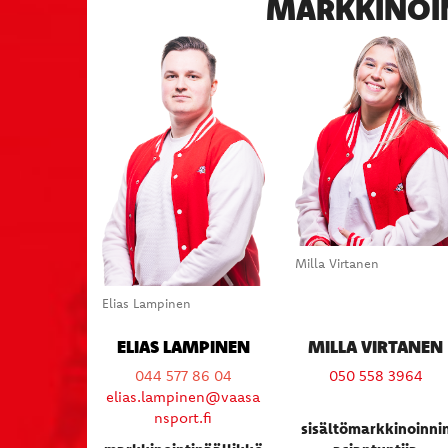
MARKKINOINT
Milla Virtanen
Elias Lampinen
ELIAS LAMPINEN
MILLA VIRTANEN
044 577 86 04
050 558 3964
elias.lampinen@vaasa
nsport.fi
sisältömarkkinoinni