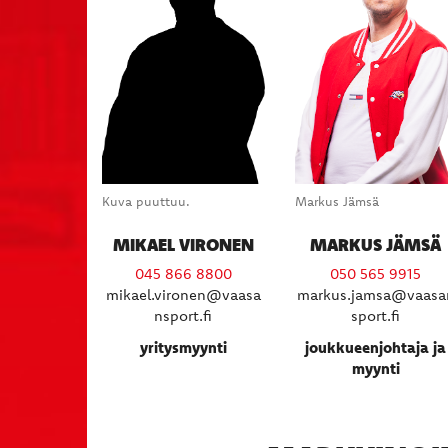
Kuva puuttuu.
Markus Jämsä
MIKAEL VIRONEN
MARKUS JÄMSÄ
045 866 8800
050 565 9915
mikael.vironen@vaasa
markus.jamsa@vaasa
nsport.fi
sport.fi
yritysmyynti
joukkueenjohtaja ja
myynti