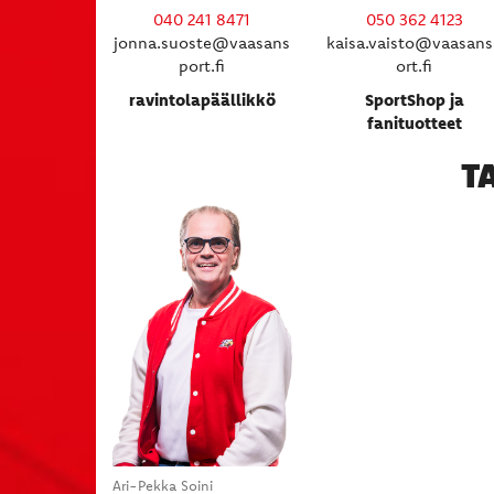
040 241 8471
050 362 4123
jonna.suoste@vaasans
kaisa.vaisto@vaasan
port.fi
ort.fi
ravintolapäällikkö
SportShop ja
fanituotteet
T
Ari-Pekka Soini