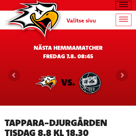
Navig
Valitse sivu
Navig
NÄSTA HEMMAMATCHER
FREDAG 7.8. 08:45
VS.
TAPPARA-DJURGÅRDEN
TISDAG 8.8 KL 18.30