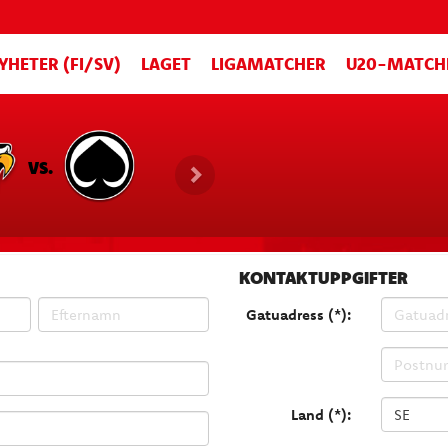
YHETER (FI/SV)
LAGET
LIGAMATCHER
U20-MATCH
VS.
KONTAKTUPPGIFTER
Gatuadress (*):
Land (*):