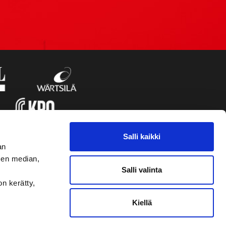
Salli kaikki
an
sen median,
Salli valinta
on kerätty,
Kiellä