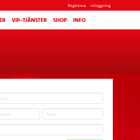
Registrera
Inloggning
ER
VIP-TJÄNSTER
SHOP
INFO