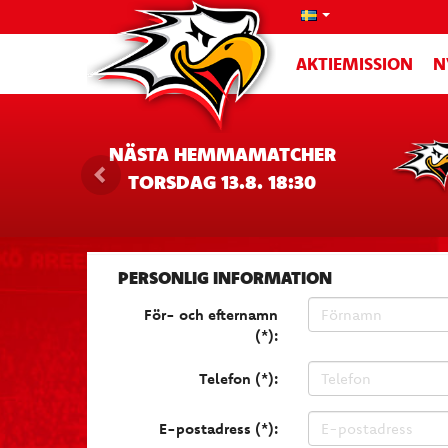
AKTIEMISSION
N
NÄSTA HEMMAMATCHER
TORSDAG 13.8. 18:30
PERSONLIG INFORMATION
För- och efternamn
(*):
Telefon (*):
E-postadress (*):